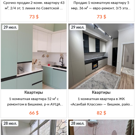
Срочно продам 2-комн. квартиру 43
Продаю 1-комнатную квартиру 5
м², 2/4 эт, 1 линия по Советской —
мкр, 36 м² — евро-ремонт, 3/5 этаж,
73000$ 2к, 43м², 2/4эт, 1 линия
72500 USD (Кыргызстан) 1кв, 36м²,
73 $
73 $
Советская (Скрябина/Советская),
3/5эт, кирпичный дом, 1969г, евро-
кирпичный дом, не угл., техпаспорт
ремонт, мебель, «заходи и живи»,
29 июл.
29 июл.
на руках
отличн. расположение,
Квартиры
Квартиры
1-комнатная квартира 52 м² с
1-комнатная квартира в ЖК
ремонтом в Бишкеке, р-н АУЦА
«Асанбай Классик» — Бишкек, район
(10/10), вид на горы 1кв 52м², р-н
Асанбай Бишкек, р-н Асанбай. 1кв,
66 $
82 $
АУЦА (ряд. мкр Асанбай). 10/10,
ЖК «Асанбай Классик». 12-эт дом,
лифт работает. Кирп/монолит, дом
классич. стиль, витраж. остекл.
28 июл.
28 июл.
сдан и заселён ~95%.
Витраж/ок