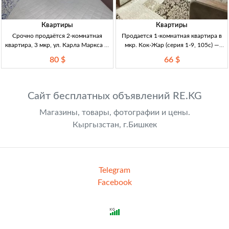
Квартиры
Квартиры
Срочно продаётся 2-комнатная
Продается 1-комнатная квартира в
квартира, 3 мкр, ул. Карла Маркса —
мкр. Кок-Жар (серия 1-9, 105с) —
серия 104, 3/4, лоджия 2кв, 3мкр (ул.
ремонт, мебель, утепленная лоджия,
80 $
66 $
Карла Маркса), серия 104, 3/4, не
Бишкек 1кв, Бишкек, мкр Кок-Жар;
угл., изол. комнаты, большая застекл.
35м², 1эт. Серия 1-9 105с; угловая,
лоджия. Окна
утеплённая; лоджия застекл.+утепл.
(из
Сайт бесплатных объявлений RE.KG
Магазины, товары, фотографии и цены.
Кыргызстан, г.Бишкек
Telegram
Facebook