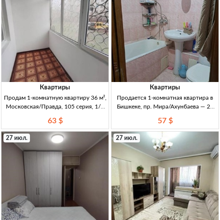
Квартиры
Квартиры
Продам 1-комнатную квартиру 36 м²,
Продается 1-комнатная квартира в
Московская/Правда, 105 серия, 1/5
Бишкеке, пр. Мира/Ахунбаева — 29
этаж — 2 лоджии 1кв 36м², 105
м², 3/3, кирпич, ремонт 1кв., 29м²,
63 $
57 $
серия, 1/5, не угл. 2 лоджии (кухня/
кирпич (хрущевка), 3/3 эт., с
зал), пласт. окна, бронир. дверь,
ремонтом, Бишкек, пр. Мира/
27 июл.
27 июл.
после косм. ремо
Ахунбаева