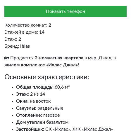
Показать телефон
Количество комнат:
2
Этажей в доме:
14
Этаж:
2
Бренд:
Ihlas
🏡 Продается
2-комнатная квартира
в мкр. Джал, в
жилом комплексе «Ихлас Джал»
!
Основные характеристики:
Общая площадь
: 60,6 м²
Этаж
: 2 из 14
Окна
: на восток
Санузлы
: раздельные
Отопление
: газовое
Дом утеплен
базальтом
Застройщик
: СК «Ихлас», ЖК «Ихлас Джал»