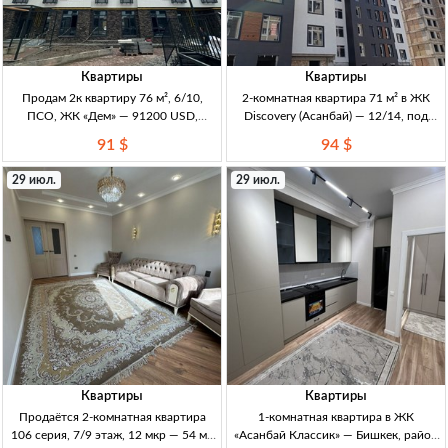
Квартиры
Квартиры
Продам 2к квартиру 76 м², 6/10,
2-комнатная квартира 71 м² в ЖК
ПСО, ЖК «Дем» — 91200 USD,
Discovery (Асанбай) — 12/14, под
Бишкек 2к 76м², 6/10, ПСО (сдан,
ПСО 2к кв, 71 м2, 12/14 эт, ЖК
91 $
94 $
под самоотделку), кирпич, сквозн.
Discovery, СК Элит Хаус, ПСО, новый
плн Север–Юг, НЕ угл., раздельный
дом, перспект. район, транспортная
29 июл.
29 июл.
санузе
до
Квартиры
Квартиры
Продаётся 2-комнатная квартира
1-комнатная квартира в ЖК
106 серия, 7/9 этаж, 12 мкр — 54 м²,
«Асанбай Классик» — Бишкек, район