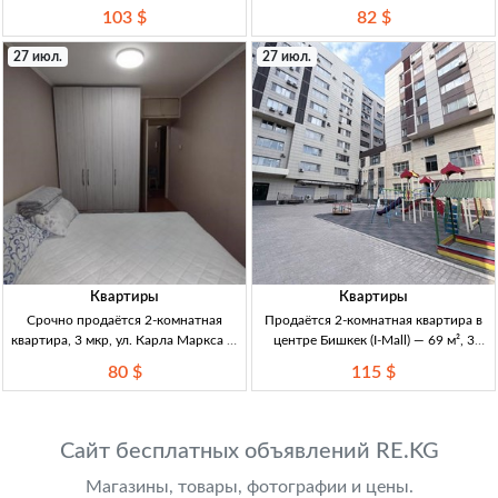
евроремонт, Бишкек 2кв, 12 мкр,
Асанбай Бишкек, р-н Асанбай. 1кв,
103 $
82 $
106серия, 7/9эт, евроремонт,
ЖК «Асанбай Классик». 12-эт дом,
54м²+лодж., центр.отопл., мебель/
классич. стиль, витраж. остекл.
27 июл.
27 июл.
техника, рядом инфраструк
Витраж/ок
Квартиры
Квартиры
Срочно продаётся 2-комнатная
Продаётся 2-комнатная квартира в
квартира, 3 мкр, ул. Карла Маркса —
центре Бишкек (I-Mall) — 69 м², 3
серия 104, 3/4, лоджия 2кв, 3мкр (ул.
этаж 2кв в центре (I-Mall), 69м²,
80 $
115 $
Карла Маркса), серия 104, 3/4, не
кирпичный дом, 3/8 эт, с ремонтом,
угл., изол. комнаты, большая застекл.
центр.коммуникации, акт ввода,
лоджия. Окна
тех.п
Сайт бесплатных объявлений RE.KG
Магазины, товары, фотографии и цены.