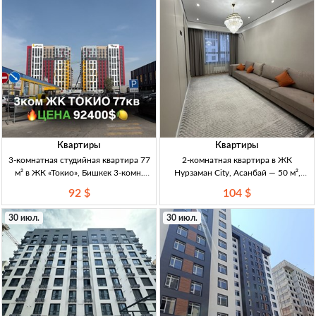
Квартиры
Квартиры
3-комнатная студийная квартира 77
2-комнатная квартира в ЖК
м² в ЖК «Токио», Бишкек 3-комн.
Нурзаман City, Асанбай — 50 м²,
студия, 77 м², 5/14 эт., ЖК «Токио», 2-
11/15, DДУ 2кв. 50м², 11/15эт,
92 $
104 $
й блок, ПСО, дом сдан, центр.
Асанбай. ЖК «Нурзаман City»
отопл., р-н Техно Парк
(бизнес-класс). ДДУ. Полностью
30 июл.
30 июл.
мебл., 2 лифта, больш