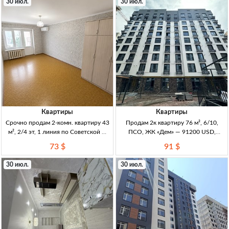
30 июл.
30 июл.
мебл., 2 лифта, больш
Квартиры
Квартиры
Срочно продам 2-комн. квартиру 43
Продам 2к квартиру 76 м², 6/10,
м², 2/4 эт, 1 линия по Советской —
ПСО, ЖК «Дем» — 91200 USD,
73000$ 2к, 43м², 2/4эт, 1 линия
Бишкек 2к 76м², 6/10, ПСО (сдан,
73 $
91 $
Советская (Скрябина/Советская),
под самоотделку), кирпич, сквозн.
кирпичный дом, не угл., техпаспорт
плн Север–Юг, НЕ угл., раздельный
30 июл.
30 июл.
на руках
санузе