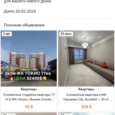
для вашего нового дома!
Дата 20.02.2026
Похожие объявления
1 авг.
31 июл.
Квартиры
Квартиры
3-комнатная студийная квартира 77
2-комнатная квартира в ЖК
м² в ЖК «Токио», Бишкек 3-комн.
Нурзаман City, Асанбай — 50 м²,
студия, 77 м², 5/14 эт., ЖК «Токио», 2-
11/15, DДУ 2кв. 50м², 11/15эт,
92 $
104 $
й блок, ПСО, дом сдан, центр.
Асанбай. ЖК «Нурзаман City»
отопл., р-н Техно Парк
(бизнес-класс). ДДУ. Полностью