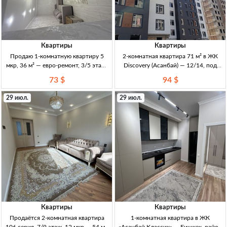
Квартиры
Квартиры
Продаю 1-комнатную квартиру 5
2-комнатная квартира 71 м² в ЖК
мкр, 36 м² — евро-ремонт, 3/5 этаж,
Discovery (Асанбай) — 12/14, под
72500 USD (Кыргызстан) 1кв, 36м²,
ПСО 2к кв, 71 м2, 12/14 эт, ЖК
73 $
94 $
3/5эт, кирпичный дом, 1969г, евро-
Discovery, СК Элит Хаус, ПСО, новый
ремонт, мебель, «заходи и живи»,
дом, перспект. район, транспортная
29 июл.
29 июл.
отличн. расположение,
до
Квартиры
Квартиры
Продаётся 2-комнатная квартира
1-комнатная квартира в ЖК