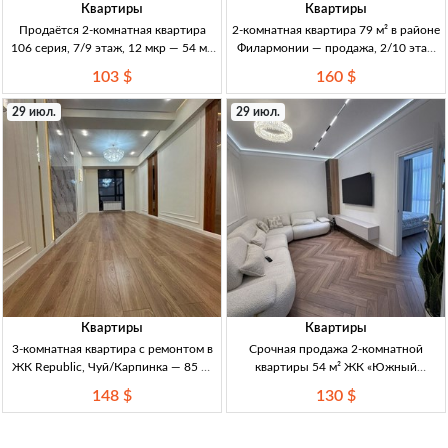
Квартиры
Квартиры
Продаётся 2-комнатная квартира
2-комнатная квартира 79 м² в районе
106 серия, 7/9 этаж, 12 мкр — 54 м²,
Филармонии — продажа, 2/10 этаж
евроремонт, Бишкек 2кв, 12 мкр,
2кв, 79м², 2/10эт, р-н Филармонии,
103 $
160 $
106серия, 7/9эт, евроремонт,
комфортная локация, шаговая
54м²+лодж., центр.отопл., мебель/
доступность, продажа
29 июл.
29 июл.
техника, рядом инфраструк
Квартиры
Квартиры
3-комнатная квартира с ремонтом в
Срочная продажа 2-комнатной
ЖК Republic, Чуй/Карпинка — 85 м²
квартиры 54 м² ЖК «Южный
3кв, 85м², рем, сквозная планировка,
квартал» — проспект Ч. Айтматова
148 $
130 $
9/12эт, центр.комм, ЖК Republic
2кв, 54м², 11/14эт, ЖК «Южный
(ул.Суюмбаева), Чуй/Карпинка. Д
квартал», СК «Ихлас», свежий
ремонт, Ч.Айтматова, топ-локация,