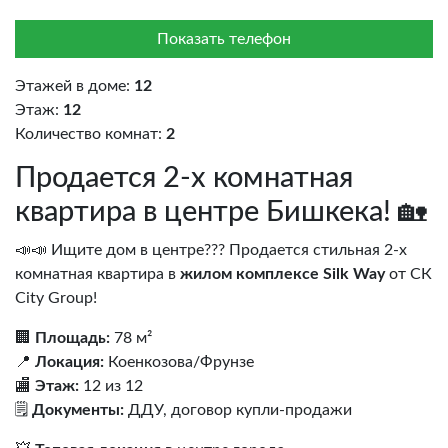
Показать телефон
Этажей в доме:
12
Этаж:
12
Количество комнат:
2
Продается 2-х комнатная
квартира в центре Бишкека! 🏡
📣📣 Ищите дом в центре??? Продается стильная 2-х
комнатная квартира в
жилом комплексе Silk Way
от СК
City Group!
🏢
Площадь:
78 м²
📍
Локация:
Коенкозова/Фрунзе
🏬
Этаж:
12 из 12
🗒️
Документы:
ДДУ, договор купли-продажи