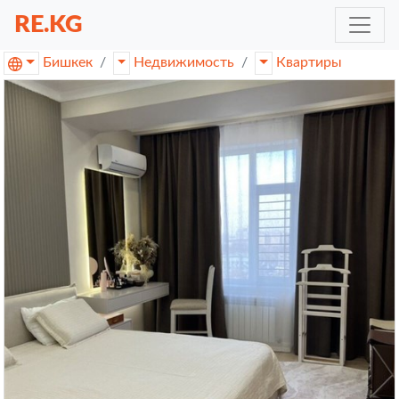
RE.KG
Бишкек
Недвижимость
Квартиры