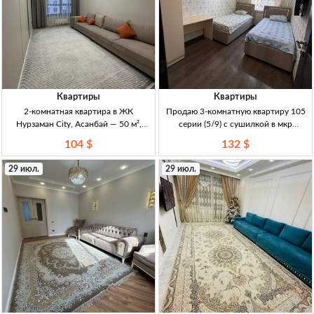
Квартиры
Квартиры
2-комнатная квартира в ЖК
Продаю 3-комнатную квартиру 105
Нурзаман City, Асанбай — 50 м²,
серии (5/9) с сушилкой в мкр
11/15, DДУ 2кв. 50м², 11/15эт,
Асанбай, Кыргызстан 3кв, 105 серия,
104 $
132 $
Асанбай. ЖК «Нурзаман City»
5/9 эт, сушилка, 2 утепл. застекл.
(бизнес-класс). ДДУ. Полностью
лоджии (кух+зал), пластиковые окна,
29 июл.
29 июл.
мебл., 2 лифта, больш
натяжные пото