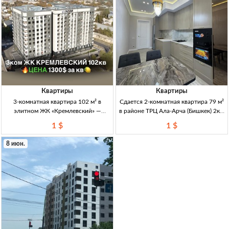
Квартиры
Квартиры
3-комнатная квартира 102 м² в
Сдается 2-комнатная квартира 79 м²
элитном ЖК «Кремлевский» —
в районе ТРЦ Ала-Арча (Бишкек) 2кв,
Мед.Академия, Ахунбаева/Абая 3кв,
79м², 8/13эт, санузел разд., меблир. +
1 $
1 $
102м², 11/12эт; ЖК «Кремлевский»,
быт.техн., район ТРЦ Ала-Арча
Мед.Академия (Ахунбаева/Абая);
(Ч.Айтматова/Ю.Магистраль)
8 июн.
центр. комм., центр. отопл.; б