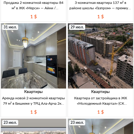
Продажа 2-комнатной квартиры 84
3-комнатная квартира 137 м² в
м² в ЖК «Мерси» — Айни /
районе школы «Газпром» — премиум-
Островского 2-к кв., 84 м², ЖК
класс 3-комн. кв., 137 м², р-н шк.
1 $
1 $
«Мерси», 8/12 эт., ПСО, центр.
«Газпром», ПСО, дом премиум-
коммуникации, газ. отопл., ДДУ,
класса, лифт, ремонт.
31 июл.
29 июл.
красная книга
Квартиры
Квартиры
Аренда новой 2-комнатной квартиры
Квартира от застройщика в ЖК
79 м² в Бишкеке у ТРЦ Ала-Арча 2кв,
«Молодежный Квартал» (СК
79м², 8/13эт, раздельный санузел,
«Делюр») — 1–3 комн, Бишкек
1 $
1 $
новая планировка, меблир+быт.тех,
Бишкек, новостройка ЖК
развитая инфра (ТРЦ Ала-Арч
«Молодежный Квартал» (СК
23 июл.
23 июл.
«Делюр»), р-н гор. ГАИ, Карасаева/
Белорусская. 1-3 к