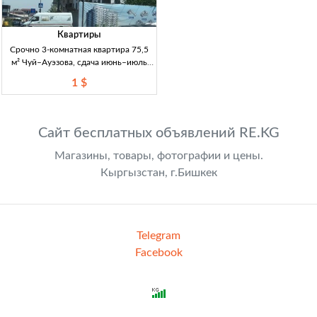
Квартиры
Срочно 3-комнатная квартира 75,5
м² Чуй–Ауэзова, сдача июнь–июль
2026, возможен обмен 3к кв 75.5м²,
1 $
Чуй–Ауэзова (Бишкек), сдача июнь-
июль 2026, обмен возможен: наличка
1000$/м², бартер 1
Сайт бесплатных объявлений RE.KG
Магазины, товары, фотографии и цены.
Кыргызстан, г.Бишкек
Telegram
Facebook