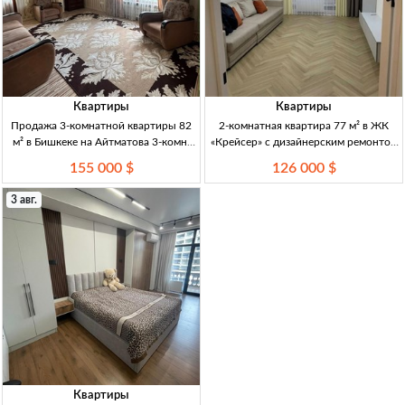
Квартиры
Квартиры
Продажа 3-комнатной квартиры 82
2-комнатная квартира 77 м² в ЖК
м² в Бишкеке на Айтматова 3-комн.
«Крейсер» с дизайнерским ремонтом
кв., 82 м², 6/10 эт., элитный дом,
в Бишкеке 2-комн. кв., 77 м²,
155 000 $
126 000 $
центр. отопл., газ, видеонабл., док-
Асанбай, ЖК «Крейсер», 2/15 эт.,
ты в наличии
дизайнерский ремонт, кухня 13 м²,
3 авг.
газ. отопл.,
Квартиры