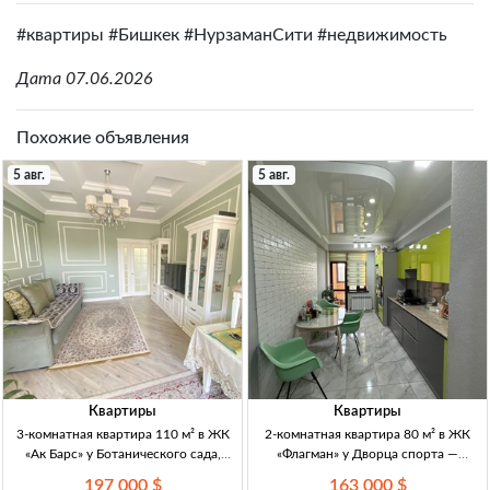
#квартиры #Бишкек #НурзаманСити #недвижимость
Дата 07.06.2026
Похожие объявления
5 авг.
5 авг.
Квартиры
Квартиры
3-комнатная квартира 110 м² в ЖК
2-комнатная квартира 80 м² в ЖК
«Ак Барс» у Ботанического сада,
«Флагман» у Дворца спорта —
Бишкек 3-комн. кв., 110 м², ЖК «Ак
продажа 2-к. кв., 80 м², ЖК
197 000 $
163 000 $