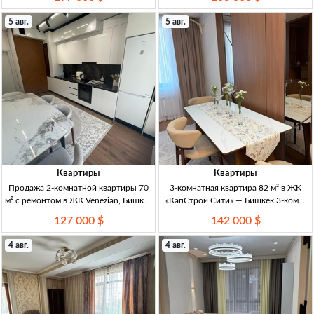
Барс», 3/10 эт., Ботанический сад,
«Флагман», р-н Дворца спорта, 10/12
Бишкек, рядом школы, детсады, ТРЦ
эт., центр. комм. и отопл.,
5 авг.
5 авг.
и с
техпаспорт, ДКП.
Квартиры
Квартиры
Продажа 2-комнатной квартиры 70
3-комнатная квартира 82 м² в ЖК
м² с ремонтом в ЖК Venezian, Бишкек
«КапСтрой Сити» — Бишкек 3-комн.
2-комн. кв., 70 м², 9/16 эт., ЖК
кв., 82 м², 9/14 эт., 2 санузла,
127 000 $
142 000 $
Venezian, кирп. дом, евроремонт, меб.
гардероб, кухня отдельно,
и техн., газ. отопл., потолки
техпаспорт в стадии выдачи, ЖК «К
4 авг.
4 авг.