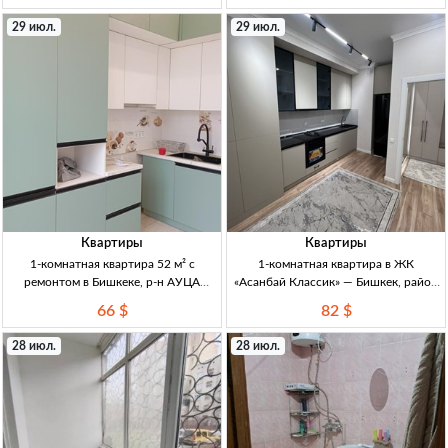
кирпичный дом, не угл., техпаспорт
ремонт, мебель, «заходи и живи»,
29 июл.
29 июл.
на руках
отличн. расположение,
Квартиры
Квартиры
1-комнатная квартира 52 м² с
1-комнатная квартира в ЖК
ремонтом в Бишкеке, р-н АУЦА
«Асанбай Классик» — Бишкек, район
(10/10), вид на горы 1кв 52м², р-н
Асанбай Бишкек, р-н Асанбай. 1кв,
66 $
82 $
АУЦА (ряд. мкр Асанбай). 10/10,
ЖК «Асанбай Классик». 12-эт дом,
лифт работает. Кирп/монолит, дом
классич. стиль, витраж. остекл.
28 июл.
28 июл.
сдан и заселён ~95%.
Витраж/ок