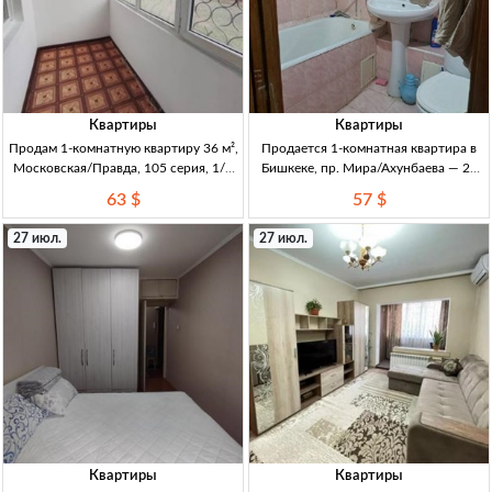
Квартиры
Квартиры
Продам 1-комнатную квартиру 36 м²,
Продается 1-комнатная квартира в
Московская/Правда, 105 серия, 1/5
Бишкеке, пр. Мира/Ахунбаева — 29
этаж — 2 лоджии 1кв 36м², 105
м², 3/3, кирпич, ремонт 1кв., 29м²,
63 $
57 $
серия, 1/5, не угл. 2 лоджии (кухня/
кирпич (хрущевка), 3/3 эт., с
зал), пласт. окна, бронир. дверь,
ремонтом, Бишкек, пр. Мира/
27 июл.
27 июл.
после косм. ремо
Ахунбаева
Квартиры
Квартиры