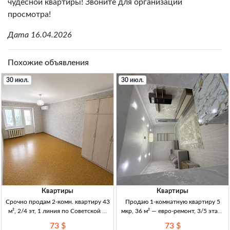
чудесной квартиры! Звоните для организации
просмотра!
Дата 16.04.2026
Похожие объявления
30 июл.
30 июл.
Квартиры
Квартиры
Срочно продам 2-комн. квартиру 43
Продаю 1-комнатную квартиру 5
м², 2/4 эт, 1 линия по Советской —
мкр, 36 м² — евро-ремонт, 3/5 этаж,
73000$ 2к, 43м², 2/4эт, 1 линия
72500 USD (Кыргызстан) 1кв, 36м²,
73 $
73 $
Советская (Скрябина/Советская),
3/5эт, кирпичный дом, 1969г, евро-