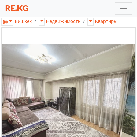
RE.KG
Бишкек
Недвижимость
Квартиры