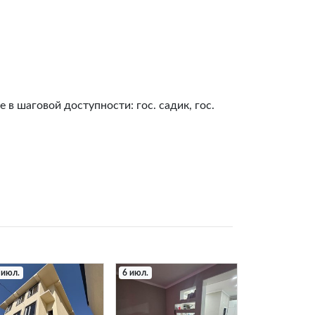
 в шаговой доступности: гос. садик, гос.
 июл.
6 июл.