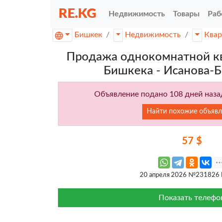
RE.KG
Недвижимость
Товары
Раб
Бишкек
Недвижимость
Ква
Продажа однокомнатной кв
Бишкека - Исанова-
Объявление подано 108 дней назад
Найти похожие объявл
57 $
20 апреля 2026 №231826
Показать телефо