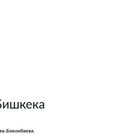
Бишкека
ва-Боконбаева
.