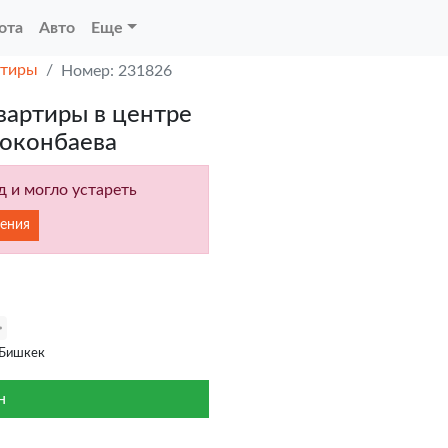
ота
Авто
Еще
ртиры
Номер: 231826
артиры в центре
Боконбаева
 и могло устареть
ения
 Бишкек
н