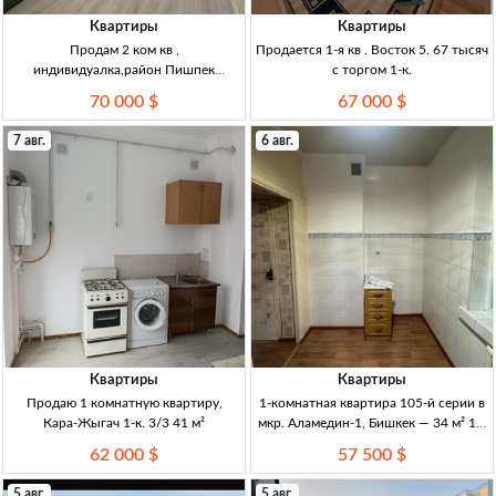
Квартиры
Квартиры
Продам 2 ком кв ,
Продается 1-я кв . Восток 5. 67 тысяч
индивидуалка,район Пишпек
с торгом 1-к.
Индивидуалка 2-к. 2/5 47 м²
70 000 $
67 000 $
7 авг.
6 авг.
Квартиры
Квартиры
Продаю 1 комнатную квартиру,
1-комнатная квартира 105-й серии в
Кара-Жыгач 1-к. 3/3 41 м²
мкр. Аламедин-1, Бишкек — 34 м² 1-к
кв., 105 серия, 34 м², 3/5 эт., мкр.
62 000 $
57 500 $
Аламедин-1, ц/о, св/газ/вода, с/у
совм., частичный ремонт,
5 авг.
5 авг.