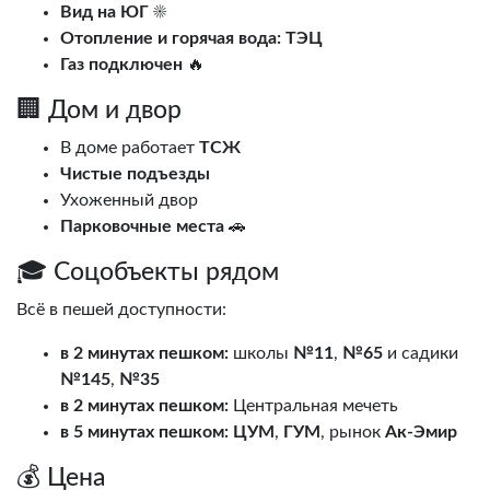
Вид на ЮГ
☀️
Отопление и горячая вода:
ТЭЦ
Газ подключен
🔥
🏢 Дом и двор
В доме работает
ТСЖ
Чистые подъезды
Ухоженный двор
Парковочные места
🚗
🎓 Соцобъекты рядом
Всё в пешей доступности:
в 2 минутах пешком:
школы
№11
,
№65
и садики
№145
,
№35
в 2 минутах пешком:
Центральная мечеть
в 5 минутах пешком:
ЦУМ
,
ГУМ
, рынок
Ак-Эмир
💰 Цена