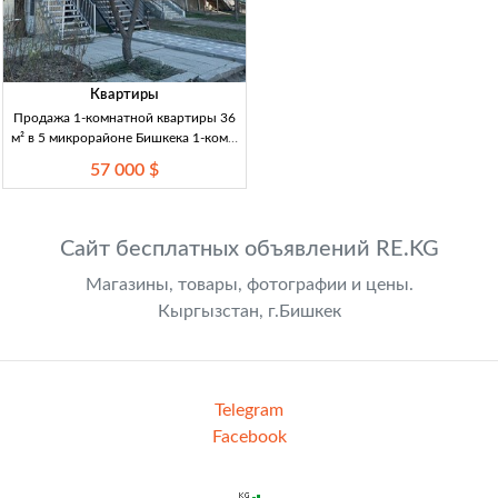
Квартиры
Продажа 1-комнатной квартиры 36
м² в 5 микрорайоне Бишкека 1-комн.
кв., 36 м², 1/5 эт., кирп. дом, инд.
57 000 $
план., рем., раздельный с/у, 5 мкр.,
Бишкек
Сайт бесплатных объявлений RE.KG
Магазины, товары, фотографии и цены.
Кыргызстан, г.Бишкек
Telegram
Facebook