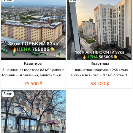
Квартиры
Квартиры
3-комнатная квартира 83 м² в районе
1-комнатная квартира в ЖК «Нью
Горький — Алматинка, Бишкек 3-к кв.,
Сити» в Асанбае — 37 м², 6 этаж 1-
83 м², 8/9 эт., сер. 106 улучш., ПСО,
комн. кв., Асанбай, ЖК «Нью Сити»,
75 500 $
58 500 $
дом заселён, газ. отопл., ДДУ, торг.
37 м², 6/12 эт., элитка, ПСО, газ,
ДДУ, 58 500 USD
5 авг.