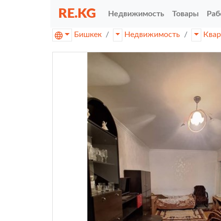
RE.KG
Недвижимость
Товары
Раб
Бишкек
Недвижимость
Ква