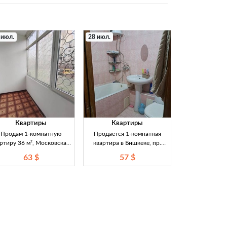
 июл.
28 июл.
Квартиры
Квартиры
Продам 1-комнатную
Продается 1-комнатная
ртиру 36 м², Московская/
квартира в Бишкеке, пр.
вда, 105 серия, 1/5 этаж
Мира/Ахунбаева — 29 м²,
63 $
57 $
 2 лоджии Продаётся 1-
3/3, кирпич, ремонт
мнатная квартира 36 м² в
Продается 1-комнатная
йоне Московская/Правда,
квартира в Бишкеке на пр.
105 серия, этаж 1/5. Не
Мира/Ахунбаева (хрущевка),
ловая, 2 лоджии (из кухни
29 м², кирпичный дом, этаж
зала), пластиковые окна,
3/3. Готова к проживанию —
нированная дверь. После
с ремонтом. Цена 57000
осметического ремонта,
USD.