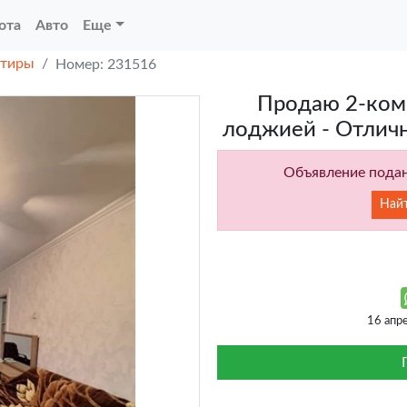
ота
Авто
Еще
ртиры
Номер: 231516
Продаю 2-комн
лоджией - Отлич
Объявление подан
Най
16 апр