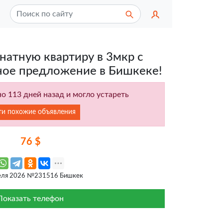
атную квартиру в 3мкр с
ное предложение в Бишкеке!
о 113 дней назад и могло устареть
ти похожие объявления
76 $
еля 2026 №231516 Бишкек
Показать телефон