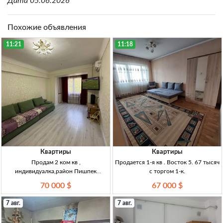
Дата 05.06.2026
Похожие объявления
11:21
11:18
Квартиры
Квартиры
Продам 2 ком кв ,
Продается 1-я кв . Восток 5. 67 тысяч
индивидуалка,район Пишпек
с торгом 1-к.
Индивидуалка 2-к. 2/5 47 м²
70 000 $
67 000 $
7 авг.
7 авг.