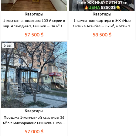
Квартиры
Квартиры
1-комнатная квартира 105-й серии в
1-комнатная квартира в ЖК «Нью
мкр. Аламедин-1, Бишкек — 34 м² 1-к
Сити» в Асанбае — 37 м², 6 этаж 1-
кв., 105 серия, 34 м², 3/5 эт., мкр.
комн. кв., Асанбай, ЖК «Нью Сити»,
57 500 $
58 500 $
Аламедин-1, ц/о, св/газ/вода, с/у
37 м², 6/12 эт., элитка, ПСО, газ,
совм., частичный ремонт,
ДДУ, 58 500 USD
5 авг.
Квартиры
Продажа 1-комнатной квартиры 36
м² в 5 микрорайоне Бишкека 1-комн.
кв., 36 м², 1/5 эт., кирп. дом, инд.
57 000 $
план., рем., раздельный с/у, 5 мкр.,