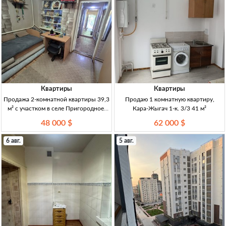
Квартиры
Квартиры
Продажа 2-комнатной квартиры 39,3
Продаю 1 комнатную квартиру,
м² с участком в селе Пригородное,
Кара-Жыгач 1-к. 3/3 41 м²
Бишкек 2-к кв., 39,3 м², 1/1 эт.,
48 000 $
62 000 $
кирпичный дом, с рем., участок, газ,
центр. канализация, артезианская скв
6 авг.
5 авг.