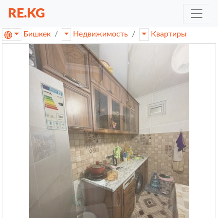
RE.KG
Бишкек
Недвижимость
Квартиры