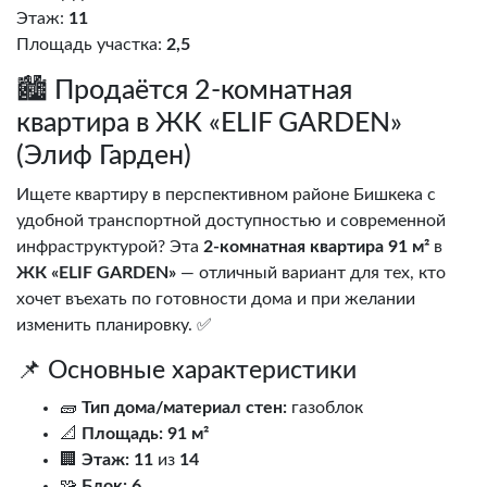
Этаж:
11
Площадь участка:
2,5
🏙️ Продаётся 2-комнатная
квартира в ЖК «ELIF GARDEN»
(Элиф Гарден)
Ищете квартиру в перспективном районе Бишкека с
удобной транспортной доступностью и современной
инфраструктурой? Эта
2-комнатная квартира 91 м²
в
ЖК «ELIF GARDEN»
— отличный вариант для тех, кто
хочет въехать по готовности дома и при желании
изменить планировку. ✅
📌 Основные характеристики
🧱
Тип дома/материал стен:
газоблок
📐
Площадь:
91 м²
🏢
Этаж:
11
из
14
🧩
Блок:
6