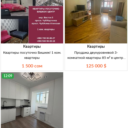
Квартиры
Квартиры
Квартиры посуточно Бишкек! 1 ком.
Продажа двухуровневой 3-
квартиры
комнатной квартиры 85 м² в центре
Бишкека 3-комн. 2-уровн. кв., 85 м²,
1 500 сом
125 000 $
центр Бишкека, 5–6 эт., кирпич, 3
утепл. лоджии, мебель и техн., не угл
12:09