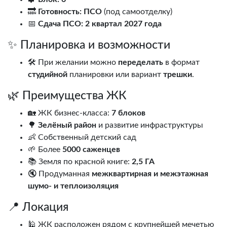
🔜
Готовность:
ПСО
(под самоотделку)
📅
Сдача ПСО:
2 квартал 2027 года
✨ Планировка и возможности
🛠️ При желании можно
переделать
в формат
студийной
планировки или вариант
трешки
.
🌿 Преимущества ЖК
🏡 ЖК бизнес-класса:
7 блоков
🌳
Зелёный район
и развитие инфраструктуры
👶 Собственный детский сад
🌱 Более
5000 саженцев
📚 Земля по красной книге:
2,5 ГА
🔇 Продуманная
межквартирная и межэтажная
шумо- и теплоизоляция
📍 Локация
🕌 ЖК расположен рядом с крупнейшей мечетью