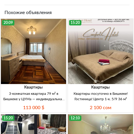
Похожие объявления
20:09
15:20
Квартиры
Квартиры
3-комнатная квартира 79 м² в
Квартиры посуточно в Бишкеке!
Бишкеке у ЦУМа — индивидуальная
Гостиница! Центр 1-к. 5/9 36 м²
планировка, ремонт 3-комн., 79 м²,
113 000 $
2 100 сом
9/9 эт., кирп. дом, инд. план., ремонт,
центр. коммуникации, раздельный с/
15:20
12:10
у, лоджия,