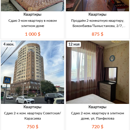
Квартиры
Квартиры
Сдаю 3-ком квартиру в новом
Продаём 2-комнатную квартиру,
элитном доме
Боконбаева/Тыныстанова, 2/7,
Бишкек — 7.875.000 сом 2кв., центр
1 000 $
875 $
Бишкек, Боконбаева/Тыныстанова;
2/7 эт, кирпич, инд.проект; 62,4 м² +
4 июн.
12 мая
2 расшир. лоджии;
Квартиры
Квартиры
Сдаю 2-х ком. квартиру Советская/
Сдаю 2-ком. квартиру в элитном
Карасаева
доме, ул, Панфилова
750 $
720 $