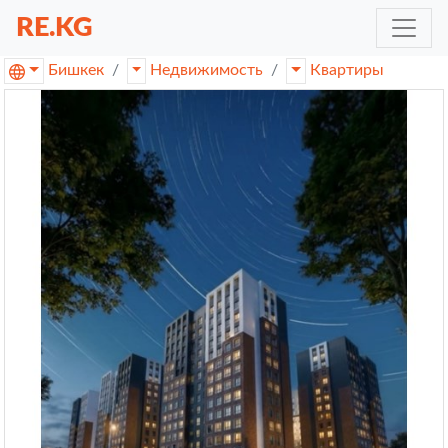
RE.KG
Бишкек
Недвижимость
Квартиры