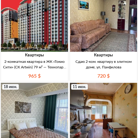
Квартиры
Квартиры
2-комнатная квартира в ЖК «Токио
Сдаю 2-ком. квартиру в элитном
Сити» (СК Artwin) 79 м² — Технопарк,
доме, ул, Панфилова
сдача 2027 2кв; 79м²; 10/16эт; ЖК
965 $
720 $
«Токио Сити» (СК Artwin); Технопарк
(Алматинка/Горького); сдача 2027;
18 июн.
11 июн.
рядом ш