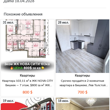
Дата 16.04.2026
Похожие объявления
31 июл.
28 июл.
Квартиры
Квартиры
Квартира 103,11 м² в ЖК NOVA CITY
Срочно продаётся 2-комнатная
Бишкек — 7 этаж, $800 за м² ЖК
квартира в Бишкеке, Лев Толстой
NOVA CITY, р-н Технопарка, блок 10,
(Кара-Жыгач) — 60 м², 2 этаж, кирпич
800 $
700 $
7/этаж, 103,11 м², сдача IV кв. 2027,
2кв, Бишкек (Лев Толстой/Кара-
ПСО, $800/м²
Жыгач), 2/4 эт, 60м², кирпич, ремонт,
19 июл.
18 июн.
балкон, раздельн. санузел, 2022