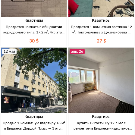
Квартиры
Квартиры
Продается комната в общежитии
Продается 1-комнатная гостинка 12
коридорного типа, 17,2 м², 4/5 этаж
м², Токтоналиева х Джаманбаева —
— Бишкек Комната в общежитии
2/4 этаж, секция на 4 хозяина 1кв-
30 $
27 $
корид. типа, 17,2 м2, 4/5 эт; кирпич;
гостинка, 12м², эт.2/4, неугл, секция
центр. отопл.; эл-во, вода; душ/
на 4 хозяина; Токтоналиева/
12 мая
апр. 26
санузел об
Джаманбаева; теплая, светлая, у
Квартиры
Квартиры
Продаю 1-комнатную квартиру 18 м²
Купить 1к гостинку 12.5 м2 с
в Бишкеке, Дордой Плаза — 3 этаж
ремонтом в Бишкеке - идеальное
из 5, с ремонтом за $31.500 1к, 18м2,
жилье в центре города 1к гостинка