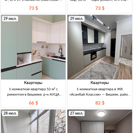
73000$ 2к, 43м², 2/4эт, 1 линия
72500 USD (Кыргызстан) 1кв, 36м²,
73 $
73 $
Советская (Скрябина/Советская),
3/5эт, кирпичный дом, 1969г, евро-
кирпичный дом, не угл., техпаспорт
ремонт, мебель, «заходи и живи»,
29 июл.
29 июл.
на руках
отличн. расположение,
Квартиры
Квартиры
1-комнатная квартира 52 м² с
1-комнатная квартира в ЖК
ремонтом в Бишкеке, р-н АУЦА
«Асанбай Классик» — Бишкек, район
(10/10), вид на горы 1кв 52м², р-н
Асанбай Бишкек, р-н Асанбай. 1кв,
66 $
82 $
АУЦА (ряд. мкр Асанбай). 10/10,
ЖК «Асанбай Классик». 12-эт дом,
лифт работает. Кирп/монолит, дом
классич. стиль, витраж. остекл.
28 июл.
27 июл.
сдан и заселён ~95%.
Витраж/ок