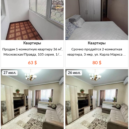
Квартиры
Квартиры
Продам 1-комнатную квартиру 36 м²,
Срочно продаётся 2-комнатная
Московская/Правда, 105 серия, 1/5
квартира, 3 мкр, ул. Карла Маркса —
этаж — 2 лоджии 1кв 36м², 105
серия 104, 3/4, лоджия 2кв, 3мкр (ул.
63 $
80 $
серия, 1/5, не угл. 2 лоджии (кухня/
Карла Маркса), серия 104, 3/4, не
зал), пласт. окна, бронир. дверь,
угл., изол. комнаты, большая застекл.
27 июл.
26 июл.
после косм. ремо
лоджия. Окна