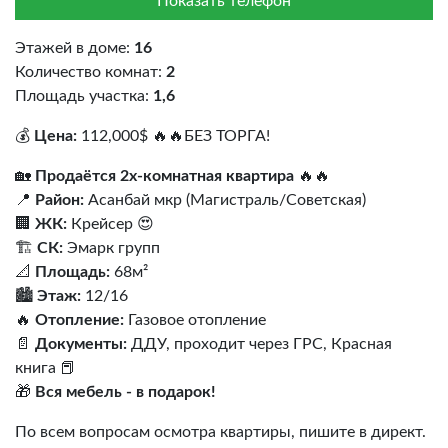
Показать телефон
Этажей в доме:
16
Количество комнат:
2
Площадь участка:
1,6
💰
Цена:
112,000$ 🔥🔥БЕЗ ТОРГА!
🏡
Продаётся 2х-комнатная квартира
🔥🔥
📍
Район:
Асанбай мкр (Магистраль/Советская)
🏢
ЖК:
Крейсер 😍
🏗
СК:
Эмарк групп
📐
Площадь:
68м²
🏙
Этаж:
12/16
🔥
Отопление:
Газовое отопление
📄
Документы:
ДДУ, проходит через ГРС, Красная
книга 📕
🎁
Вся мебель - в подарок!
По всем вопросам осмотра квартиры, пишите в директ.