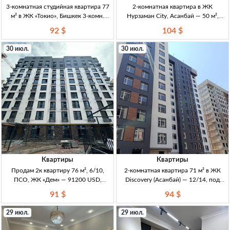
3-комнатная студийная квартира 77
2-комнатная квартира в ЖК
м² в ЖК «Токио», Бишкек 3-комн.
Нурзаман City, Асанбай — 50 м²,
студия, 77 м², 5/14 эт., ЖК «Токио», 2-
11/15, DДУ 2кв. 50м², 11/15эт,
92 $
104 $
й блок, ПСО, дом сдан, центр.
Асанбай. ЖК «Нурзаман City»
отопл., р-н Техно Парк
(бизнес-класс). ДДУ. Полностью
30 июл.
30 июл.
мебл., 2 лифта, больш
Квартиры
Квартиры
Продам 2к квартиру 76 м², 6/10,
2-комнатная квартира 71 м² в ЖК
ПСО, ЖК «Дем» — 91200 USD,
Discovery (Асанбай) — 12/14, под
Бишкек 2к 76м², 6/10, ПСО (сдан,
ПСО 2к кв, 71 м2, 12/14 эт, ЖК
91 $
94 $
под самоотделку), кирпич, сквозн.
Discovery, СК Элит Хаус, ПСО, новый
плн Север–Юг, НЕ угл., раздельный
дом, перспект. район, транспортная
29 июл.
29 июл.
санузе
до