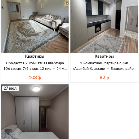
Квартиры
Квартиры
Продаётся 2-комнатная квартира
1-комнатная квартира в ЖК
106 серия, 7/9 этаж, 12 мкр — 54 м²,
«Асанбай Классик» — Бишкек, район
евроремонт, Бишкек 2кв, 12 мкр,
Асанбай Бишкек, р-н Асанбай. 1кв,
103 $
82 $
106серия, 7/9эт, евроремонт,
ЖК «Асанбай Классик». 12-эт дом,
54м²+лодж., центр.отопл., мебель/
классич. стиль, витраж. остекл.
27 июл.
техника, рядом инфраструк
Витраж/ок