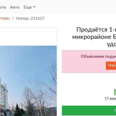
ота
Авто
Еще
ртиры
Номер: 231627
Продаётся 1-
микрорайоне Б
уд
Объявление подан
Най
17 апр