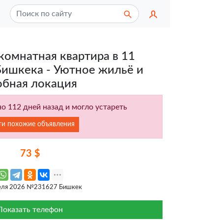
комнатная квартира в 11
ишкека - Уютное жильё и
обная локация
о 112 дней назад и могло устареть
ти похожие объявления
73 $
еля 2026 №231627 Бишкек
Показать телефон