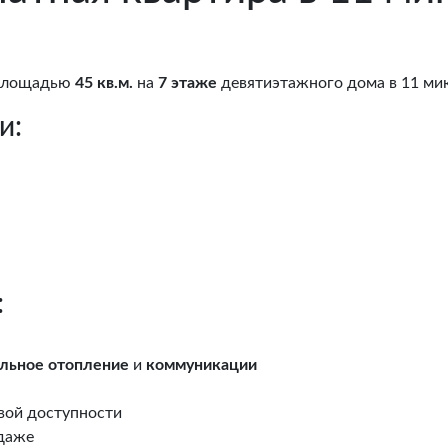
 площадью
45 кв.м.
на
7 этаже
девятиэтажного дома в 11 ми
и:
:
льное отопление
и
коммуникации
вой доступности
одаже