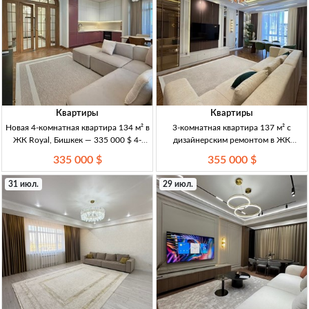
Квартиры
Квартиры
Новая 4-комнатная квартира 134 м² в
3-комнатная квартира 137 м² с
ЖК Royal, Бишкек — 335 000 $ 4-
дизайнерским ремонтом в ЖК
комн. кв., 134 м², ЖК Royal, 13/13 эт.,
«Елисейские поля», Бишкек 3-комн.
335 000 $
355 000 $
евроремонт, 3 спальни, 3 с/у, 2
кв., 137 м², 9/10 эт., ЖК «Елисейские
гардеробные, кухня-гостина
поля», дизайнерский ремонт, мебель,
31 июл.
29 июл.
тех. Gorenje, маст