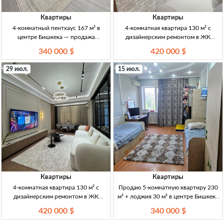
Квартиры
Квартиры
4-комнатный пентхаус 167 м² в
4-комнатная квартира 130 м² с
центре Бишкека — продажа
дизайнерским ремонтом в ЖК
квартиры 4-комн. 2-уровн. пентхаус,
Cambridge (Бишкек) — панорамные
340 000 $
420 000 $
167 м², 9–10/10 эт., кирп. дом 2008
окна на реку 4ккв 130м², 5/16эт,
г.п., 2 с/у, капремонт, мебель и техн
дизайнерский ремонт, меблирована,
29 июл.
15 июл.
панорамные окна, вид на реку, кухня
камень+шпо
Квартиры
Квартиры
4-комнатная квартира 130 м² с
Продаю 5-комнатную квартиру 230
дизайнерским ремонтом в ЖК
м² + лоджия 30 м² в центре Бишкека
Cambridge (Малдыбаева),
— ул. Исанова / пр. Чуй, 3 этаж 5-
420 000 $
340 000 $
панорамные окна 4к, 130м², 5/16эт,
комн, центр Бишкек (ул.Исанова/
дизайнерский ремонт, панорамные
пр.Чуй), клубный дом, кирпич 2008 г,