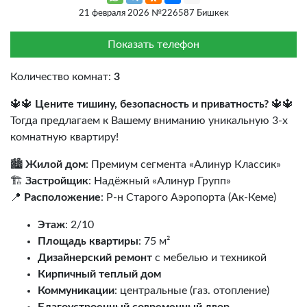
21 февраля 2026 №226587 Бишкек
Показать телефон
Количество комнат:
3
🔱🔱
Цените тишину, безопасность и приватность?
🔱🔱
Тогда предлагаем к Вашему вниманию уникальную 3-х
комнатную квартиру!
🏙️
Жилой дом
: Премиум сегмента «Алинур Классик»
🏗️
Застройщик
: Надёжный «Алинур Групп»
📍
Расположение
: Р-н Старого Аэропорта (Ак-Кеме)
Этаж
: 2/10
Площадь квартиры
: 75 м²
Дизайнерский ремонт
с мебелью и техникой
Кирпичный теплый дом
Коммуникации
: центральные (газ. отопление)