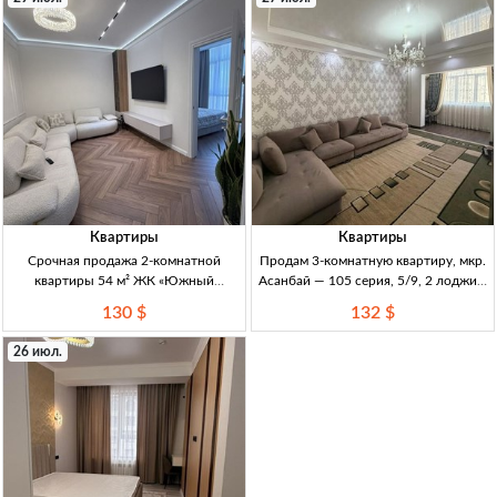
Квартиры
Квартиры
Срочная продажа 2-комнатной
Продам 3-комнатную квартиру, мкр.
квартиры 54 м² ЖК «Южный
Асанбай — 105 серия, 5/9, 2 лоджии,
квартал» — проспект Ч. Айтматова
сушилка (гардеробная), с мебелью,
130 $
132 $
2кв, 54м², 11/14эт, ЖК «Южный
$132000 3кв, 105серия, 5/9, неугл,
квартал», СК «Ихлас», свежий
73м², 1990г. 2 заст-утепл. лоджии;
26 июл.
ремонт, Ч.Айтматова, топ-локация,
сушил. => гардеробн.; пласт.
развита
окна+реш.