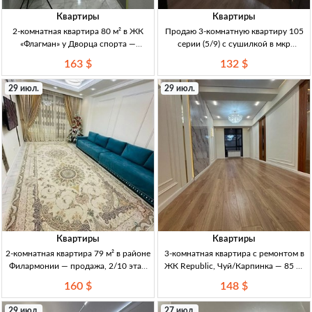
Квартиры
Квартиры
2-комнатная квартира 80 м² в ЖК
Продаю 3-комнатную квартиру 105
«Флагман» у Дворца спорта —
серии (5/9) с сушилкой в мкр
продажа 2-комн. кв., ЖК «Флагман»,
Асанбай, Кыргызстан 3кв, 105 серия,
163 $
132 $
80 м², 10/12 эт., центр. комм. и
5/9 эт, сушилка, 2 утепл. застекл.
отопл., техпаспорт, ДКП, развитая
лоджии (кух+зал), пластиковые окна,
29 июл.
29 июл.
инфр.,
натяжные пото
Квартиры
Квартиры
2-комнатная квартира 79 м² в районе
3-комнатная квартира с ремонтом в
Филармонии — продажа, 2/10 этаж
ЖК Republic, Чуй/Карпинка — 85 м²
2кв, 79м², 2/10эт, р-н Филармонии,
3кв, 85м², рем, сквозная планировка,
160 $
148 $
комфортная локация, шаговая
9/12эт, центр.комм, ЖК Republic
доступность, продажа
(ул.Суюмбаева), Чуй/Карпинка. Д
29 июл.
27 июл.