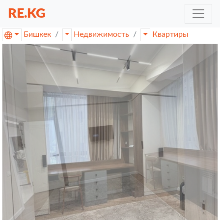
RE.KG
Бишкек
Недвижимость
Квартиры