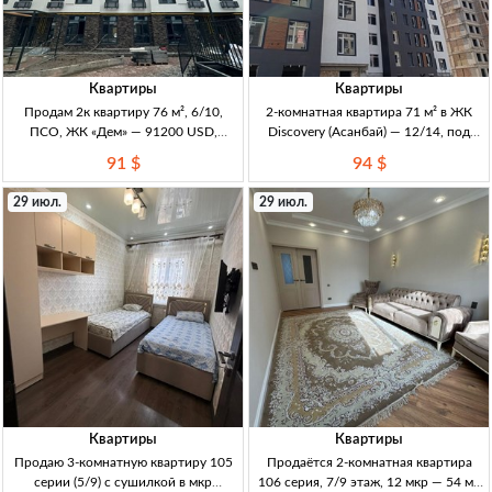
Квартиры
Квартиры
Продам 2к квартиру 76 м², 6/10,
2-комнатная квартира 71 м² в ЖК
ПСО, ЖК «Дем» — 91200 USD,
Discovery (Асанбай) — 12/14, под
Бишкек 2к 76м², 6/10, ПСО (сдан,
ПСО 2к кв, 71 м2, 12/14 эт, ЖК
91 $
94 $
под самоотделку), кирпич, сквозн.
Discovery, СК Элит Хаус, ПСО, новый
плн Север–Юг, НЕ угл., раздельный
дом, перспект. район, транспортная
29 июл.
29 июл.
санузе
до
Квартиры
Квартиры
Продаю 3-комнатную квартиру 105
Продаётся 2-комнатная квартира
серии (5/9) с сушилкой в мкр
106 серия, 7/9 этаж, 12 мкр — 54 м²,