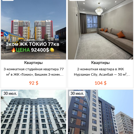
Квартиры
Квартиры
3-комнатная студийная квартира 77
2-комнатная квартира в ЖК
м² в ЖК «Токио», Бишкек 3-комн.
Нурзаман City, Асанбай — 50 м²,
студия, 77 м², 5/14 эт., ЖК «Токио», 2-
11/15, DДУ 2кв. 50м², 11/15эт,
92 $
104 $
й блок, ПСО, дом сдан, центр.
Асанбай. ЖК «Нурзаман City»
отопл., р-н Техно Парк
(бизнес-класс). ДДУ. Полностью
30 июл.
30 июл.
мебл., 2 лифта, больш