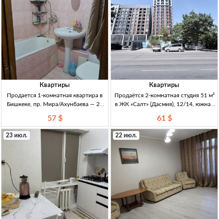
Квартиры
Квартиры
Продается 1-комнатная квартира в
Продаётся 2-комнатная студия 51 м²
Бишкеке, пр. Мира/Ахунбаева — 29
в ЖК «Салт» (Дасмия), 12/14, южная
м², 3/3, кирпич, ремонт 1кв., 29м²,
сторона — ПСО сентябрь 2026 2к-
57 $
61 $
кирпич (хрущевка), 3/3 эт., с
студия, Дасмия (Горького/
ремонтом, Бишкек, пр. Мира/
Алматинка), ЖК «Салт» (Левел
23 июл.
22 июл.
Ахунбаева
Строй), 51 м², 12/14, окна юг (горы),
ПСО,