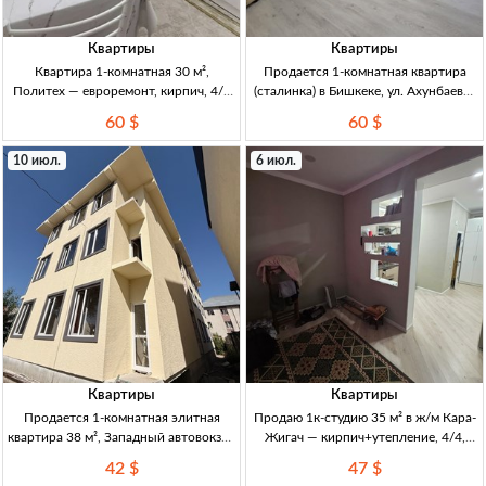
Квартиры
Квартиры
Квартира 1-комнатная 30 м²,
Продается 1-комнатная квартира
Политех — евроремонт, кирпич, 4/4
(сталинка) в Бишкеке, ул. Ахунбаева/
1к, 30м², 4/4, хрущевка, кирпич,
Шота Руставели — 30 м², 3/3 1к кв.,
60 $
60 $
евроремонт, техпаспорт, ц/отопл,
сталинка, кирпич, 30 м², этаж 3/3,
близко к центру, срочная продажа
ремонт, Бишкек (Ахунбаева/Шота
10 июл.
6 июл.
Руставели), 1963 г.п.
Квартиры
Квартиры
Продается 1-комнатная элитная
Продаю 1к-студию 35 м² в ж/м Кара-
квартира 38 м², Западный автовокзал
Жигач — кирпич+утепление, 4/4,
(3/4), ПСО, клубный дом 1к элитка
электроотопление 1к-студия, 35 м²;
42 $
47 $
38м², 3/4, ПСО (вайт-бокс), клубный
кирпич+утепл.; 4/4 эт.;