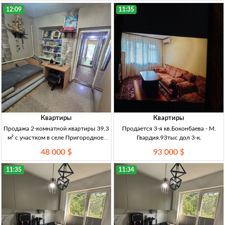
утепл. лоджии, мебель и техн., не угл
ремонт, центр. коммуникации, ДКП,
12:09
11:35
техпаспорт
Квартиры
Квартиры
Продажа 2-комнатной квартиры 39,3
Продается 3-я кв.Боконбаева - М.
м² с участком в селе Пригородное,
Гвардия.93тыс дол 3-к.
Бишкек 2-к кв., 39,3 м², 1/1 эт.,
48 000 $
93 000 $
кирпичный дом, с рем., участок, газ,
центр. канализация, артезианская скв
11:35
11:34