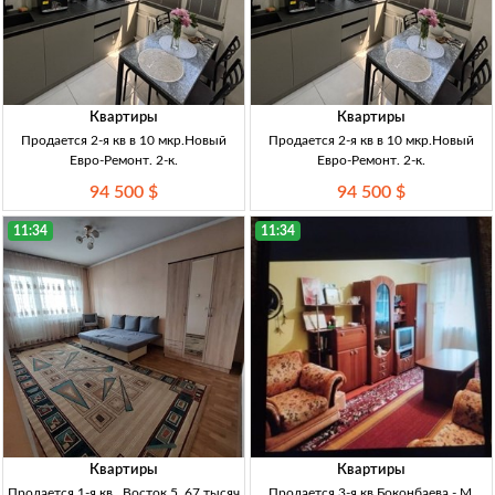
Квартиры
Квартиры
Продается 2-я кв в 10 мкр.Новый
Продается 2-я кв в 10 мкр.Новый
Евро-Ремонт. 2-к.
Евро-Ремонт. 2-к.
94 500 $
94 500 $
11:34
11:34
Квартиры
Квартиры
Продается 1-я кв . Восток 5. 67 тысяч
Продается 3-я кв.Боконбаева - М.