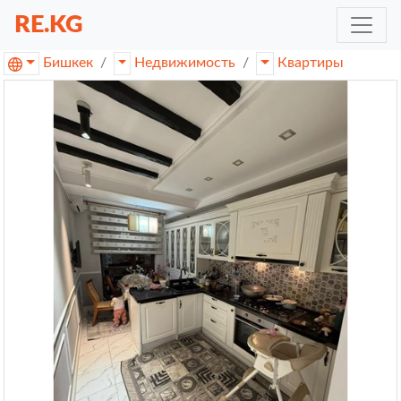
RE.KG
Бишкек
Недвижимость
Квартиры