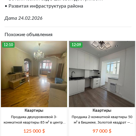
• Развитая инфраструктура района
Дата 24.02.2026
Похожие объявления
12:10
12:09
Квартиры
Квартиры
Продажа двухуровневой 3-
Продажа 2-комнатной квартиры 50
комнатной квартиры 85 м² в центре
м² в Бишкеке, Золотой квадрат —
Бишкека 3-комн. 2-уровн. кв., 85 м²,
Токтогула/Исанова 2-к кв., 50 м², 4/5
125 000 $
97 000 $
центр Бишкека, 5–6 эт., кирпич, 3
эт., кирпич, Золотой квадрат, свеж.