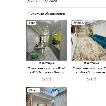
Дата 24.02.2026
Похожие объявления
1 авг.
29 июл.
Квартиры
Квартиры
2-комнатная квартира 80 м²
2-комнатная квартира 79
в ЖК «Флагман» у Дворца
в районе Филармонии
спорта — продажа
продажа, 2/10 этаж Сро
163 $
160 $
Продается уютная 2-
продажа 2-комнатно
комнатная квартира
квартиры 79 м² в райо
площадью 80 м² в ЖК
Филармонии. Этаж 2/1
23 июл.
«Флагман» у Дворца спорта.
комфортный район с
10 этаж из 12, центральные
шаговой доступностью
коммуникации и отопление,
Цена 160.000 $.