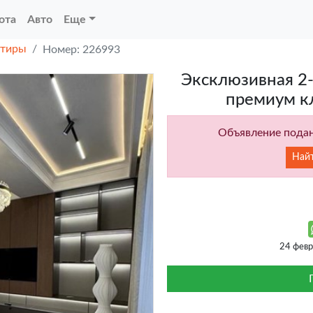
ота
Авто
Еще
ртиры
Номер: 226993
Эксклюзивная 2-
премиум кл
Объявление подан
Най
24 фев