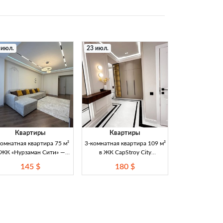
 июл.
23 июл.
Квартиры
Квартиры
комнатная квартира 75 м²
3-комнатная квартира 109 м²
 ЖК «Нурзаман Сити» —
в ЖК CapStroy City
овый ремонт и мебель,
(Советская) — 12 этаж
145 $
180 $
ДДУ, 8 этаж (Бишкек)
Продаётся просторная 3-
Продается новая 2-
комнатная квартира 109 м² в
мнатная квартира 75 м² в
ЖК CapStroy City (СК
ЖК «Нурзаман Сити»
Капстрой) на 12 этаже по
агистраль / Советская), 8
Магистрали Советская. С
этаж. Новый ремонт,
мебелью и техникой.