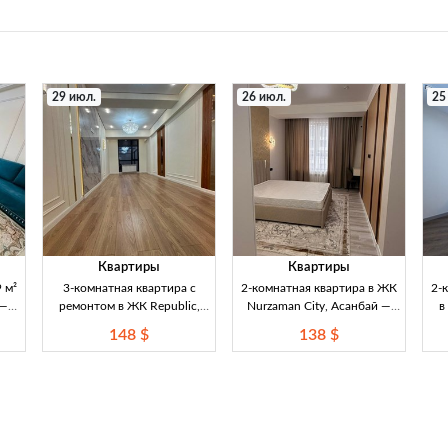
29 июл.
26 июл.
25
Квартиры
Квартиры
 м²
3-комнатная квартира с
2-комнатная квартира в ЖК
2-
 —
ремонтом в ЖК Republic,
Nurzaman City, Асанбай —
в
чная
Чуй/Карпинка — 85 м²
74,14 м², ремонт и мебель
н
148 $
138 $
й
Срочная продажа 3-
Продается 2-комнатная
не
комнатной квартиры с
квартира в ЖК Nurzaman City
0,
ремонтом в ЖК Republic (ул.
(Асанбай), 74,14 м², 12/14
ко
Суюмбаева), район Чуй/
этаж. Ремонт и мебель. Цена
.
Карпинка. 85 м², 9/12 этаж,
138000$ (12,068,100 сом).
(М
сквозная планировка,