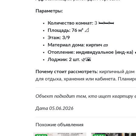
Параметры:
Количество комнат:
3 🛏️🛏️🛏️
Площадь:
76 м²
📐
Этаж:
3/9
Материал дома:
кирпич
🧱
Отопление:
индивидуальное (инд-ка)

Лоджии:
2 шт.
🌿🌇
Почему стоит рассмотреть:
кирпичный дом 
для отдыха, хранения или кабинета. Плани
Объект подходит тем, кто ищет квартиру в 
Дата 05.06.2026
Похожие объявления