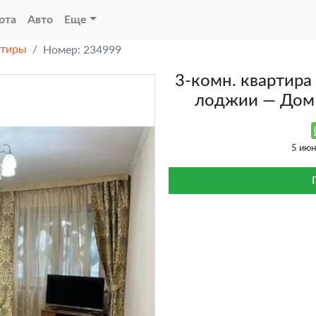
ота
Авто
Еще
ртиры
Номер: 234999
3-комн. квартира 
лоджии — Дом 
5 ию