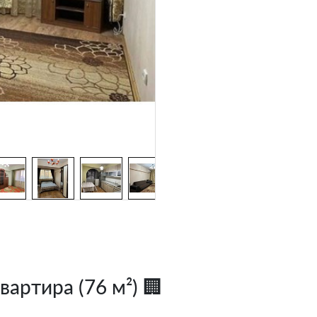
артира (76 м²) 🏢