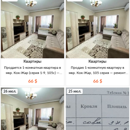
после косм. ремо
Ахунбаева
Квартиры
Квартиры
Продается 1-комнатная квартира в
Продаю 1-комнатную квартиру в
мкр. Кок-Жар (серия 1-9, 105с) —
мкр. Кок-Жар, 105 серия — ремонт,
ремонт, мебель, утепленная лоджия,
новая мебель, лоджия утеплённая,
66 $
66 $
Бишкек 1кв, Бишкек, мкр Кок-Жар;
35 м² 1кв, Бишкеκ, мкр Кок-Жар, 105
35м², 1эт. Серия 1-9 105с; угловая,
серия, угловая утеплённая 1/9, 35 м²,
26 июл.
25 июл.
утеплённая; лоджия застекл.+утепл.
лоджия застекл.+утепл., пластик-
(из