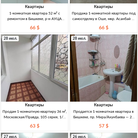
Квартиры
Квартиры
1-комнатная квартира 52 м² с
Продажа 1-комнатной квартиры под
ремонтом в Бишкеке, р-н АУЦА
самоотделку в Оше, мкр. Асанбай —
(10/10), вид на горы 1кв 52м², р-н
45 м², 6/14, неугловая, южная
66 $
66 $
АУЦА (ряд. мкр Асанбай). 10/10,
сторона, газовое отопление 1кв, Ош,
лифт работает. Кирп/монолит, дом
мкр Асанбай, ПСО; 45м2; 6/14; неугл;
28 июл.
28 июл.
сдан и заселён ~95%.
южн. ст.; газ отопл.; кирп; ДДУ/
докум; новостройка
Квартиры
Квартиры
Продам 1-комнатную квартиру 36 м²,
Продается 1-комнатная квартира в
Московская/Правда, 105 серия, 1/5
Бишкеке, пр. Мира/Ахунбаева — 29
этаж — 2 лоджии 1кв 36м², 105
м², 3/3, кирпич, ремонт 1кв., 29м²,
63 $
57 $
серия, 1/5, не угл. 2 лоджии (кухня/
кирпич (хрущевка), 3/3 эт., с
зал), пласт. окна, бронир. дверь,
ремонтом, Бишкек, пр. Мира/
27 июл.
26 июл.