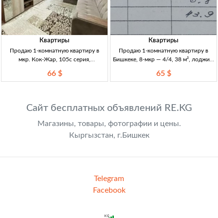
Квартиры
Квартиры
Продаю 1-комнатную квартиру в
Продаю 1-комнатную квартиру в
мкр. Кок-Жар, 105с серия,
Бишкеке, 8-мкр — 4/4, 38 м², лоджия,
утеплённая, с ремонтом и мебелью —
вид на горы 1кв, Бшк, 8-мкр,
66 $
65 $
35 м² 1кв, Бишкек, мкр Кок-Жар. 35
104серия, 4/4, 38м², большая
м², 1/9, 1 этаж. Дом 105с, угловая,
застекл. лоджия (пластик), окна во
утеплённая. Лоджия застекл.+утепл.
двор, вид на горы,
Сайт бесплатных объявлений RE.KG
Магазины, товары, фотографии и цены.
Кыргызстан, г.Бишкек
Telegram
Facebook