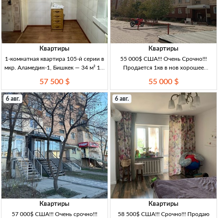
Квартиры
Квартиры
1-комнатная квартира 105-й серии в
55 000$ США!!! Очень Срочно!!!
мкр. Аламедин-1, Бишкек — 34 м² 1-к
Продается 1кв в нов хорошее
кв., 105 серия, 34 м², 3/5 эт., мкр.
месторасположение 4,5 сот.
57 500 $
55 000 $
Аламедин-1, ц/о, св/газ/вода, с/у
совм., частичный ремонт,
6 авг.
6 авг.
Квартиры
Квартиры
57 000$ США!!! Очень срочно!!!
58 500$ США!!! Срочно!!! Продаю