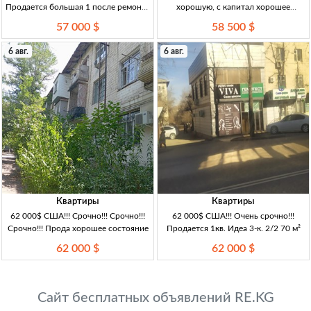
Продается большая 1 после ремонта
хорошую, с капитал хорошее
3-к. 1/1 56 м²
состояние 2-к. 4/9 60 м²
57 000 $
58 500 $
6 авг.
6 авг.
Квартиры
Квартиры
62 000$ США!!! Срочно!!! Срочно!!!
62 000$ США!!! Очень срочно!!!
Срочно!!! Прода хорошее состояние
Продается 1кв. Идеа 3-к. 2/2 70 м²
62 000 $
62 000 $
Сайт бесплатных объявлений RE.KG