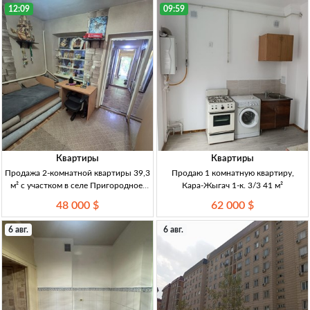
12:09
09:59
Квартиры
Квартиры
Продажа 2-комнатной квартиры 39,3
Продаю 1 комнатную квартиру,
м² с участком в селе Пригородное,
Кара-Жыгач 1-к. 3/3 41 м²
Бишкек 2-к кв., 39,3 м², 1/1 эт.,
48 000 $
62 000 $
кирпичный дом, с рем., участок, газ,
центр. канализация, артезианская скв
6 авг.
6 авг.