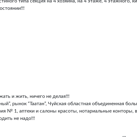
стиного типа секция на 4 хозяина, на 4 этаже, 4 этажного, 
остоянии!!!
ать и жить, ничего не делая!!!
ный”, рынок “Таатан”, Чуйская областная объединенная бо
зия № 1, аптеки и салоны красоты, нотариальные конторы,
одить не надо!!!