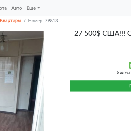
ота
Авто
Еще
Квартиры
Номер: 79813
27 500$ США!!! 
6 авгус