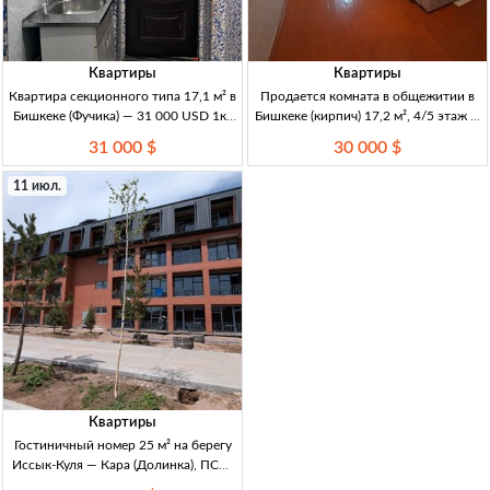
Квартиры
Квартиры
Квартира секционного типа 17,1 м² в
Продается комната в общежитии в
Бишкеке (Фучика) — 31 000 USD 1кв
Бишкеке (кирпич) 17,2 м², 4/5 этаж —
секц. типа; пол.пл 17.1 м², жил. пл
30 000 USD Бишкек. Комната в общ.,
31 000 $
30 000 $
13.5 м²; санузел совм. (на 2 хозяев);
коридорн. типа, кирпич, 17,2м², 4/5
Бишкек, ул. Фучика 18а
эт. Ц/отопл., эл/вода. Душ/санузел
11 июл.
общ.
Квартиры
Гостиничный номер 25 м² на берегу
Иссык-Куля — Кара (Долинка), ПСО,
клинкерный фасад Гостиничный