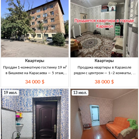
Квартиры
Квартиры
Продам 1-комнатную гостинку 19 м²
Продажа квартиры в Караколе
в Бишкеке на Карасаева — 5 этаж,
рядом с центром — 1–2 комнаты, 4
ремонт 1-к гостинка, 19 м², 5/5 эт.,
этаж Кв. в Караколе, 4/4 эт., 1991
34 000 $
38 000 $
кирпич, ремонт, ТЭЦ, кондиц., ПВХ-
г.п., крыша после ремонта, рядом
окна, с/у и душ после ремонта, р-н К
школа, детсад и гос. поликлиника.
19 июл.
13 июл.