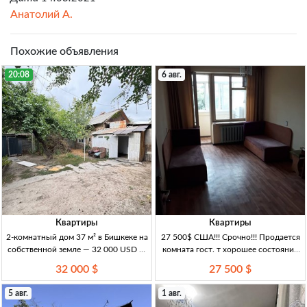
Анатолий А.
Похожие объявления
20:08
6 авг.
Квартиры
Квартиры
2-комнатный дом 37 м² в Бишкеке на
27 500$ США!!! Срочно!!! Продается
собственной земле — 32 000 USD 2-
комната гост. т хорошее состояние
комн. кирп. дом, 37 м², 1/1 эт.,
1-к. 4/4 17 м²
32 000 $
27 500 $
Бишкек, собств. зем., вода, канализ.,
центр. эл-во, отопл. уголь/
5 авг.
1 авг.