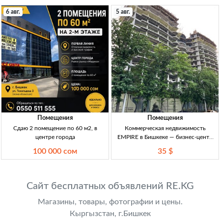
6 авг.
5 авг.
Помещения
Помещения
Сдаю 2 помещение по 60 м2, в
Коммерческая недвижимость
центре города
EMPIRE в Бишкеке — бизнес-центр
класса А и торговый центр Коммерч.
100 000 сом
35 $
помещения в БЦ кл. А и ТЦ, Бишкек,
30–221 м², панорамное остекление,
инд. с/у, подземный па
Сайт бесплатных объявлений RE.KG
Магазины, товары, фотографии и цены.
Кыргызстан, г.Бишкек