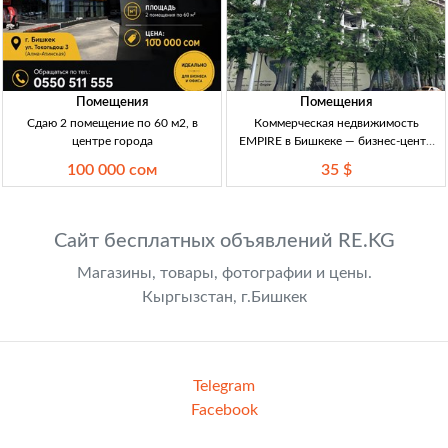
Помещения
Помещения
Сдаю 2 помещение по 60 м2, в
Коммерческая недвижимость
центре города
EMPIRE в Бишкеке — бизнес-центр
класса А и торговый центр Коммерч.
100 000 сом
35 $
помещения в БЦ кл. А и ТЦ, Бишкек,
30–221 м², панорамное остекление,
инд. с/у, подземный па
Сайт бесплатных объявлений RE.KG
Магазины, товары, фотографии и цены.
Кыргызстан, г.Бишкек
Telegram
Facebook