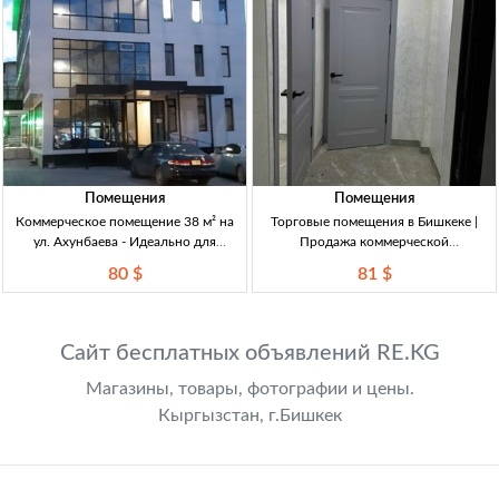
Помещения
Помещения
Коммерческое помещение 38 м² на
Торговые помещения в Бишкеке |
ул. Ахунбаева - Идеально для
Продажа коммерческой
бизнеса! Ком. помещение 38 м², ул.
недвижимости Коммерческое
80 $
81 $
Ахунбаева, 80,000 $, идеал. под
помещение в Бишкеке, 27 м², евро-
офис, студию красоты!
ремонт, центральное отопление.
Подходит для офиса или
Сайт бесплатных объявлений RE.KG
Магазины, товары, фотографии и цены.
Кыргызстан, г.Бишкек