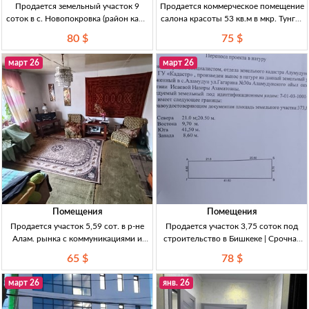
Продается земельный участок 9
Продается коммерческое помещение
соток в с. Новопокровка (район кафе
салона красоты 53 кв.м в мкр. Тунгуч
«Татьяна») + полдома З/уч 9 сот. (кр/
- идеальный бизнес-объект в
80 $
75 $
кн), с.Новопокровка, р-н кафе
Кыргызстане Продается
«Татьяна», ул.Калинина. Ш=13,3м,
коммерческое помещение (салон
март 26
март 26
Д=72,2м. Комм: эл-во,
красоты) 53 кв.м, 1 этаж, мкр. Тунгуч,
документы в порядке,
Помещения
Помещения
Продается участок 5,59 сот. в р-не
Продается участок 3,75 соток под
Алам. рынка с коммуникациями и
строительство в Бишкеке | Срочная
скважиной Участок 5,59 сот. в
продажа Участок 3,75 соток
65 $
78 $
районе Алам, все коммуникации,
(фактически 4 сотки) в Бишкеке.
красная книга, 65000$
Красная книга на строительство, все
март 26
янв. 26
коммуникации.