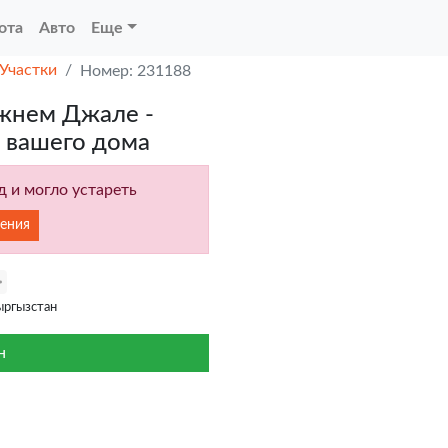
ота
Авто
Еще
Участки
Номер: 231188
ижнем Джале -
 вашего дома
 и могло устареть
ения
ргызстан
н