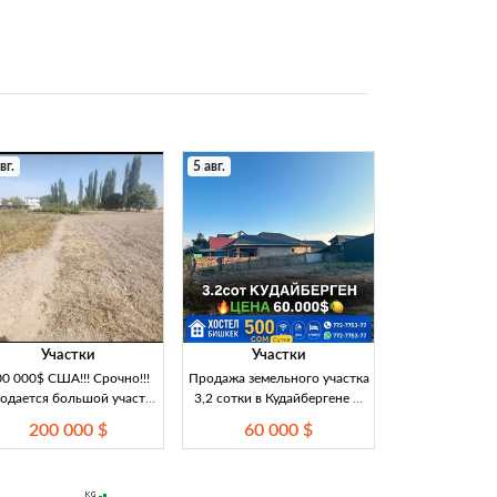
вг.
5 авг.
Участки
Участки
0 000$ США!!! Срочно!!!
Продажа земельного участка
одается большой участо
3,2 сотки в Кудайбергене —
личное расположение 22
первая линия, 60 000 $
200 000 $
60 000 $
сот.
Срочная продажа
земельного участка
площадью 3,2 сотки в