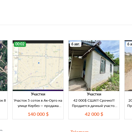
00:02
6 авг.
6 а
Участки
Участки
ок 8
Участок 5 соток в Ак-Орго на
42 000$ США!!! Срочно!!!
20
улице Кербез — продажа
Продается дачный участок
Пр
земли в Бишкеке Продаётся
очень хорошее
от
140 000 $
42 000 $
участок 5 соток в районе Ак-
расположение 4,5 сот.
Орго, на улице Кербез, всего
в 100 метрах от улицы