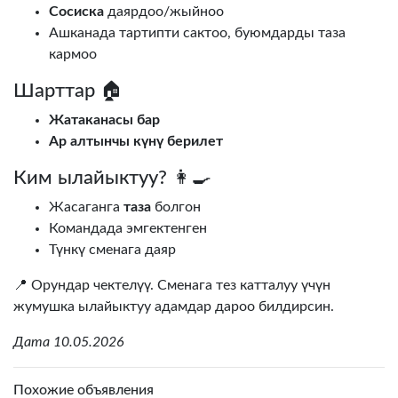
Сосиска
даярдоо/жыйноо
Ашканада тартипти сактоо, буюмдарды таза
кармоо
Шарттар 🏠
Жатаканасы бар
Ар алтынчы күнү берилет
Ким ылайыктуу? 👩‍🍳
Жасаганга
таза
болгон
Командада эмгектенген
Түнкү сменага даяр
📍 Орундар чектелүү. Сменага тез катталуу үчүн
жумушка ылайыктуу адамдар дароо билдирсин.
Дата 10.05.2026
Похожие объявления