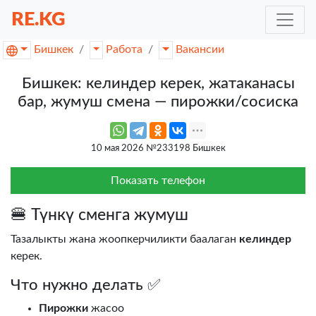
RE.KG
Бишкек
Работа
Вакансии
Бишкек: келиндер керек, жатаканасы
бар, жумуш смена — пирожки/сосиска
10 мая 2026 №233198 Бишкек
Показать телефон
🍔 Түнкү сменга жумуш
Тазалыкты жана жоопкерчиликти баалаган
келиндер
керек.
Что нужно делать ✅
Пирожки
жасоо