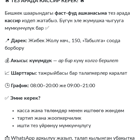
🔥
ТЕЗ АРАДА КАССИР КЕРЕК!
🔥
Бишкек шаарындагы
фаст-фуд ашканасына
тез арада
кассир
издеп жатабыз. Бүгүн эле жумушка чыгууга
мүмкүнчүлүк бар ✅
📍
Дарек:
Жибек Жолу көч., 150, «Табылга» соода
борбору
💰
Акысы:
күнүмдүк
—
ар бир күнү колго берилет
📈
Шарттары:
тажрыйбасы бар талапкерлер каралат
🕒
График:
08:00–20:00 же 09:00–21:00
✅
Эмне керек?
касса жана төлөмдөр менен иштөөгө жөндөм
тартип жана жоопкерчилик
ишти тез үйрөнүү мүмкүнчүлүгү
📩 WhatsApp аркылуу жазып, талап кылынган убакытка