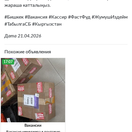
жараша катталыңыз.
#Бишкек #Вакансия #Кассир #ФастФуд #ЖумушИздейм
#ТабылгаСБ #Кыргызстан
Дата 21.04.2026
Похожие объявления
17:07
Вакансии
Вакансия менеджера в почтовую