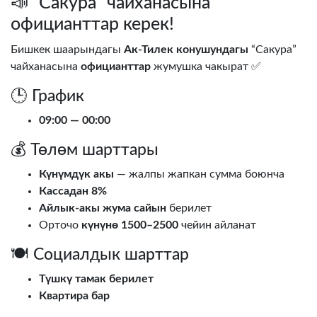
📣 “Сакура” чайханасына
официанттар керек!
Бишкек шаарындагы
Ак-Тилек конушундагы
“Сакура”
чайханасына
официанттар
жумушка чакырат ✅
🕒 График
09:00 — 00:00
💰 Төлөм шарттары
Күнүмдүк акы
— жалпы жапкан сумма боюнча
Кассадан 8%
Айлык-акы жума сайын
берилет
Орточо
күнүнө 1500–2500
чейин айланат
🍽️ Социалдык шарттар
Түшкү тамак берилет
Квартира бар