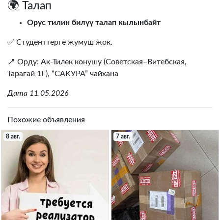
🌍 Талап
Орус тилин билүү талап кылынбайт
✅ Студенттерге жумуш жок.
📍 Орду: Ак-Тилек конушу (Советская–Витебская,
Тарагай 1Г), “САКУРА” чайхана
Дата 11.05.2026
Похожие объявления
8 авг.
7 авг.