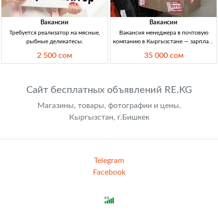
Вакансии
Вакансии
Требуется реализатор на мясные,
Вакансия менеджера в почтовую
рыбные деликатесы.
компанию в Кыргызстане — зарплата
30 000–35 000 сом Менеджер в
2 500 сом
35 000 сом
почтовую компанию, 20–35 лет,
работа с соцсетями, офиц. занятость,
ЗП 30–35 тыс. сом/нед.
Сайт бесплатных объявлений RE.KG
Магазины, товары, фотографии и цены.
Кыргызстан, г.Бишкек
Telegram
Facebook