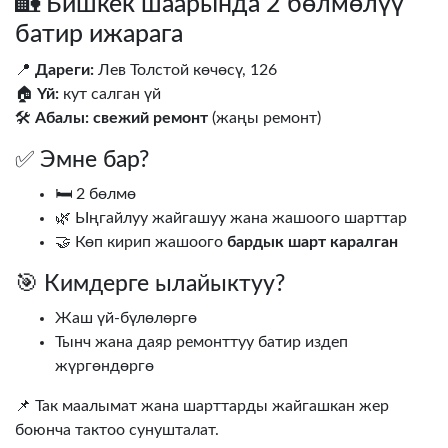
🏡 Бишкек шаарында 2 бөлмөлүү
батир ижарага
📍
Дареги:
Лев Толстой көчөсү, 126
🏠
Үй:
кут салган үй
🛠️
Абалы:
свежий ремонт
(жаңы ремонт)
✅ Эмне бар?
🛏️ 2 бөлмө
🌿 Ыңгайлуу жайгашуу жана жашоого шарттар
🤝 Көп кирип жашоого
бардык шарт каралган
🎯 Кимдерге ылайыктуу?
Жаш үй-бүлөлөргө
Тынч жана даяр ремонттуу батир издеп
жүргөндөргө
📌 Так маалымат жана шарттарды жайгашкан жер
боюнча тактоо сунушталат.