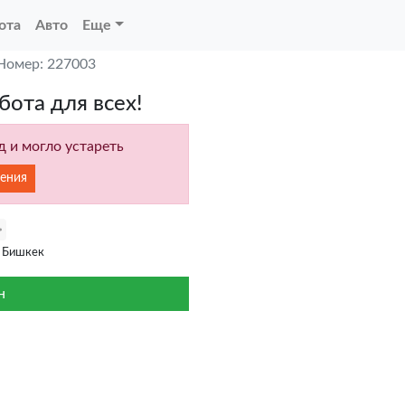
ота
Авто
Еще
Номер: 227003
бота для всех!
 и могло устареть
ения
 Бишкек
н