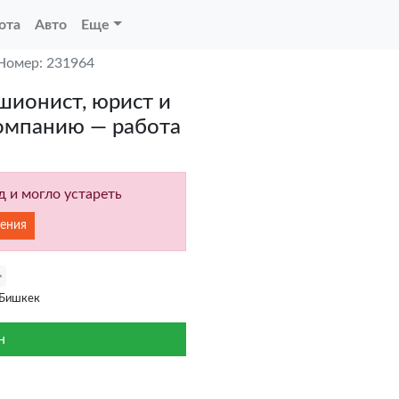
ота
Авто
Еще
Номер: 231964
шионист, юрист и
компанию — работа
 и могло устареть
ения
 Бишкек
н