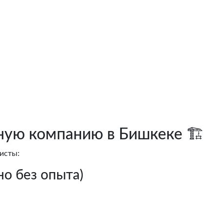
ную компанию в Бишкеке 🏗️
исты:
но без опыта)