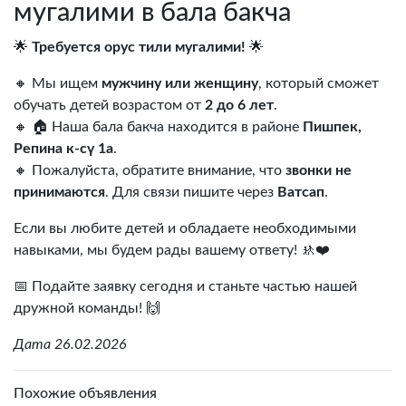
мугалими в бала бакча
🌟
Требуется орус тили мугалими!
🌟
🔸 Мы ищем
мужчину или женщину
, который сможет
обучать детей возрастом от
2 до 6 лет
.
🔸 🏠 Наша бала бакча находится в районе
Пишпек,
Репина к-сү 1а
.
🔸 Пожалуйста, обратите внимание, что
звонки не
принимаются
. Для связи пишите через
Ватсап
.
Если вы любите детей и обладаете необходимыми
навыками, мы будем рады вашему ответу! 🚸❤️
📅 Подайте заявку сегодня и станьте частью нашей
дружной команды! 🙌
Дата 26.02.2026
Похожие объявления