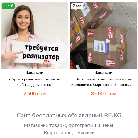
11:18
7 авг.
Вакансии
Вакансии
Требуется реализатор на мясные,
Вакансия менеджера в почтовую
рыбные деликатесы.
компанию в Кыргызстане — зарплата
30 000–35 000 сом Менеджер в
2 500 сом
35 000 сом
почтовую компанию, 20–35 лет,
работа с соцсетями, офиц. занятость,
ЗП 30–35 тыс. сом/нед.
Сайт бесплатных объявлений RE.KG
Магазины, товары, фотографии и цены.
Кыргызстан, г.Бишкек