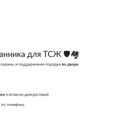
нника для ТСЖ 🛡️🏘️
 охраны и поддержания порядка
во дворе
.
а
уки
(согласно дежурствам)
 по телефону.