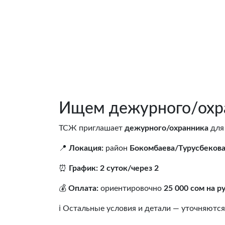
Ищем дежурного/охра
ТСЖ приглашает
дежурного/охранника
для
📍
Локация:
район
Бокомбаева/Турусбеков
⏰
График:
2 суток/через 2
💰
Оплата:
ориентировочно
25 000 сом на р
ℹ️ Остальные условия и детали — уточняются