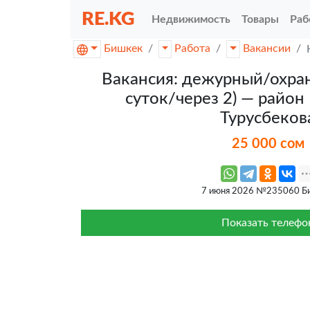
RE.KG
Недвижимость
Товары
Раб
Бишкек
Работа
Вакансии
Вакансия: дежурный/охра
суток/через 2) — район
Турусбеков
25 000 сом
7 июня 2026 №235060 Б
Показать телефо