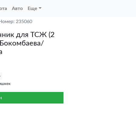
ота
Авто
Еще
Номер: 235060
нник для ТСЖ (2
 Бокомбаева/
а
ишкек
н