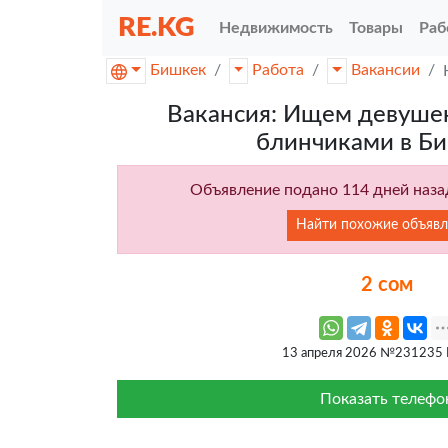
RE.KG
Недвижимость
Товары
Раб
Бишкек
Работа
Вакансии
Вакансия: Ищем девушек
блинчиками в Б
Объявление подано 114 дней назад
Найти похожие объявл
2 сом
13 апреля 2026 №231235
Показать телефо