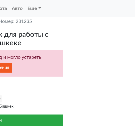
ота
Авто
Еще
Номер: 231235
 для работы с
ишкеке
 и могло устареть
ения
 Бишкек
н