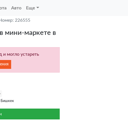
ота
Авто
Еще
Номер: 226555
 в мини-маркете в
 и могло устареть
ения
 Бишкек
н