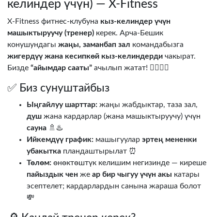
келиндер үчүн) — X-Fitness
X-Fitness фитнес-клубуна
кыз-келиндер үчүн
машыктыруучу (тренер)
керек. Арча-Бешик
конушундагы
жаңы, заманбап зал
командабызга
жигердүү жана кесипкөй кыз-келиндерди
чакырат.
Бизде
“айымдар сааты”
ачылып жатат! 🧘‍♀️🏋️‍♀️
✅ Биз сунуштайбыз
Ыңгайлуу шарттар:
жаңы жабдыктар, таза зал,
душ
жана кардарлар (жана машыктыруучу) үчүн
сауна
🚿♨️
Ийкемдүү график:
машыгуулар
эртең мененки
убакытка
пландаштырылат ⏰
Төлөм:
өнөктөштүк келишим негизинде — киреше
пайыздык чен
же
ар бир чыгуу үчүн акы
катары
эсептелет; кардарлардын санына жараша болот
💸