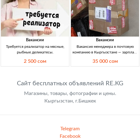
Вакансии
Вакансии
Требуется реализатор на мясные,
Вакансия менеджера в почтовую
рыбные деликатесы.
компанию в Кыргызстане — зарплата
30 000–35 000 сом Менеджер в
2 500 сом
35 000 сом
почтовую компанию, 20–35 лет,
работа с соцсетями, офиц. занятость,
ЗП 30–35 тыс. сом/нед.
Сайт бесплатных объявлений RE.KG
Магазины, товары, фотографии и цены.
Кыргызстан, г.Бишкек
Telegram
Facebook