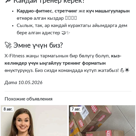
🔎 Кандай тренер керек?
Кардио-фитнес
,
стретчинг
же
күч машыгууларын
өткөрө алган кыздар 🏃‍♀️🧘‍♀️
Сылык, так, ар кандай курактагы айымдарга дем
бере алган адистер 🤝✨
🚀 Эмне үчүн биз?
X-Fitness жаңы тармагынын бир бөлүгү болуп,
кыз-
келиндер үчүн ыңгайлуу тренинг форматын
өнүктүрүңүз. Биз сизди командада күтүп жатабыз! 💪🌟
Дата 10.05.2026
Похожие объявления
8 авг.
7 авг.