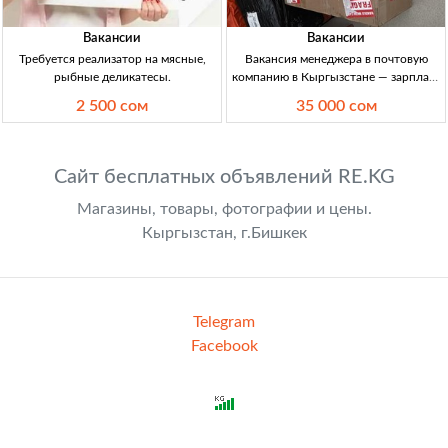
Вакансии
Вакансии
Требуется реализатор на мясные,
Вакансия менеджера в почтовую
рыбные деликатесы.
компанию в Кыргызстане — зарплата
30 000–35 000 сом Менеджер в
2 500 сом
35 000 сом
почтовую компанию, 20–35 лет,
работа с соцсетями, офиц. занятость,
ЗП 30–35 тыс. сом/нед.
Сайт бесплатных объявлений RE.KG
Магазины, товары, фотографии и цены.
Кыргызстан, г.Бишкек
Telegram
Facebook