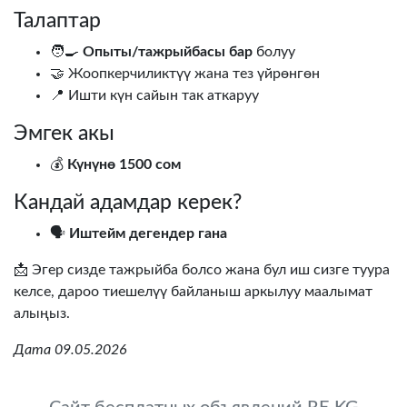
Талаптар
🧑‍🍳
Опыты/тажрыйбасы бар
болуу
🤝 Жоопкерчиликтүү жана тез үйрөнгөн
📍 Ишти күн сайын так аткаруу
Эмгек акы
💰
Күнүнө 1500 сом
Кандай адамдар керек?
🗣️
Иштейм дегендер гана
📩 Эгер сизде тажрыйба болсо жана бул иш сизге туура
келсе, дароо тиешелүү байланыш аркылуу маалымат
алыңыз.
Дата 09.05.2026