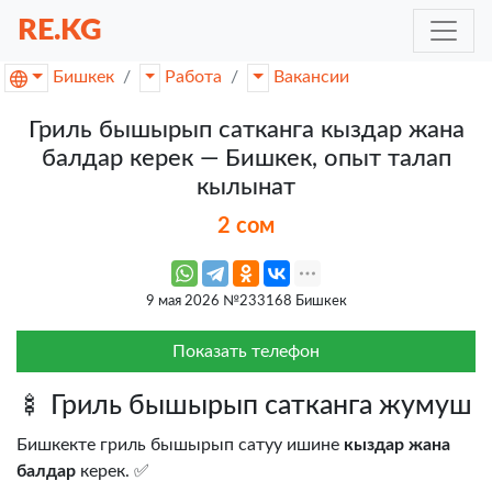
RE.KG
Бишкек
Работа
Вакансии
Гриль бышырып сатканга кыздар жана
балдар керек — Бишкек, опыт талап
кылынат
2 сом
9 мая 2026 №233168 Бишкек
Показать телефон
🍢 Гриль бышырып сатканга жумуш
Бишкекте гриль бышырып сатуу ишине
кыздар жана
балдар
керек. ✅