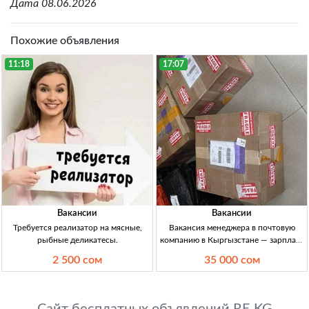
Дата 08.06.2026
Похожие объявления
11:18
17:07
Вакансии
Вакансии
Требуется реализатор на мясные,
Вакансия менеджера в почтовую
рыбные деликатесы.
компанию в Кыргызстане — зарплата
30 000–35 000 сом Менеджер в
2 500 сом
35 000 сом
почтовую компанию, 20–35 лет,
работа с соцсетями, офиц. занятость,
ЗП 30–35 тыс. сом/нед.