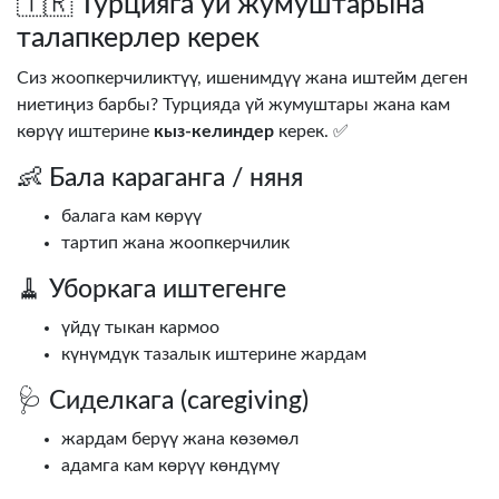
🇹🇷 Турцияга уй жумуштарына
талапкерлер керек
Сиз жоопкерчиликтүү, ишенимдүү жана иштейм деген
ниетиңиз барбы? Турцияда үй жумуштары жана кам
көрүү иштерине
кыз-келиндер
керек. ✅
👶 Бала караганга / няня
балага кам көрүү
тартип жана жоопкерчилик
🧹 Уборкага иштегенге
үйдү тыкан кармоо
күнүмдүк тазалык иштерине жардам
🩺 Сиделкага (caregiving)
жардам берүү жана көзөмөл
адамга кам көрүү көндүмү