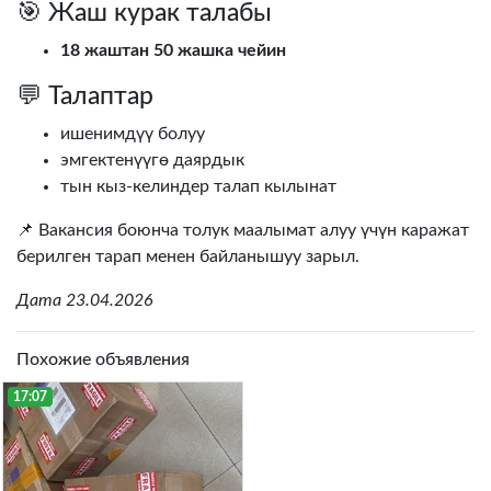
🎯 Жаш курак талабы
18 жаштан 50 жашка чейин
💬 Талаптар
ишенимдүү болуу
эмгектенүүгө даярдык
тын кыз-келиндер талап кылынат
📌 Вакансия боюнча толук маалымат алуу үчүн каражат
берилген тарап менен байланышуу зарыл.
Дата 23.04.2026
Похожие объявления
17:07