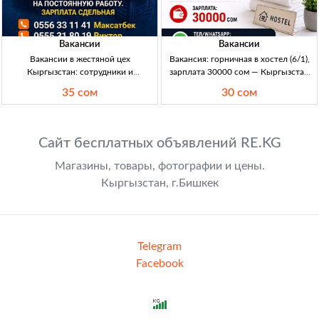
Вакансии
Вакансии
Вакансии в жестяной цех
Вакансия: горничная в хостел (6/1),
Кыргызстан: сотрудники и
зарплата 30000 сом — Кыргызстан
кондиционерщики (обучаем, с
Горничная в хостел. График: 6/1.
35 сом
30 сом
опытом и без) — зарплата от 35000
Возраст: до 35 лет. З/п: 30000 KGS.
сом Вакансия: жестяной цех. Изг./
Уборка номеров и хоз.зон, подде
монтаж, обучение с нуля. Требуются
сотрудники (опыт/без опыта). Также
Сайт бесплатных объявлений RE.KG
к
Магазины, товары, фотографии и цены.
Кыргызстан, г.Бишкек
Telegram
Facebook