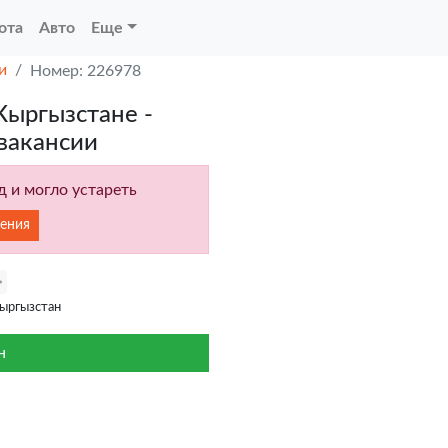
ота
Авто
Еще
и
Номер: 226978
Кыргызстане -
вакансии
 и могло устареть
ения
ыргызстан
н