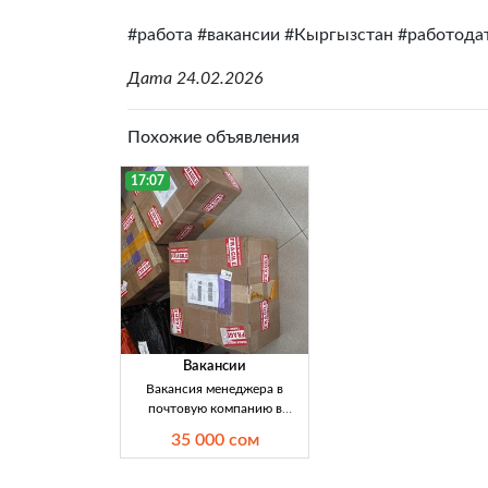
#работа #вакансии #Кыргызстан #работода
Дата 24.02.2026
Похожие объявления
17:07
Вакансии
Вакансия менеджера в
почтовую компанию в
Кыргызстане — зарплата 30
35 000 сом
000–35 000 сом Компания
els.kg приглашает на
официальную работу