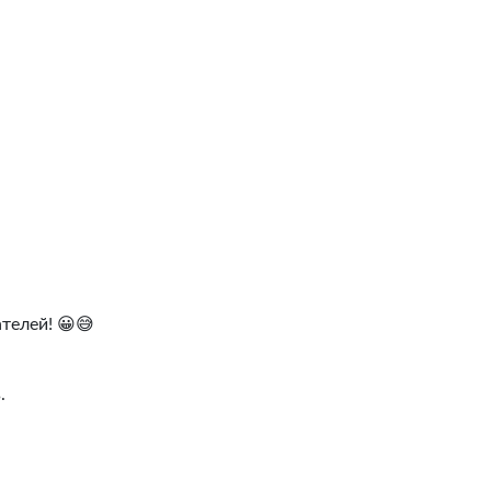
телей! 😀😅
.