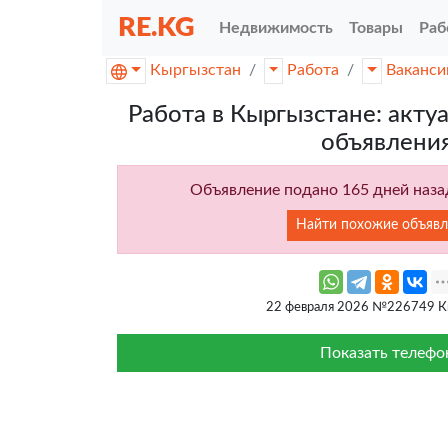
RE.KG
Недвижимость
Товары
Раб
Кыргызстан
Работа
Ваканси
Работа в Кыргызстане: акту
объявлени
Объявление подано 165 дней назад
Найти похожие объявл
22 февраля 2026 №226749 К
Показать телефо