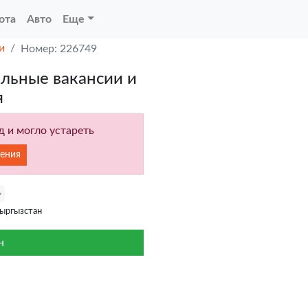
ота
Авто
Еще
и
Номер: 226749
альные вакансии и
я
 и могло устареть
ения
ыргызстан
н